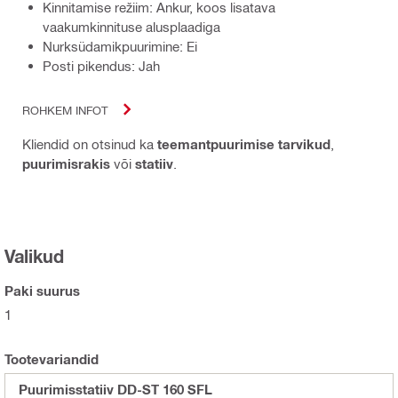
Kinnitamise režiim: Ankur, koos lisatava
vaakumkinnituse alusplaadiga
Nurksüdamikpuurimine: Ei
Posti pikendus: Jah
ROHKEM INFOT
Kliendid on otsinud ka
teemantpuurimise tarvikud
,
puurimisrakis
või
statiiv
.
Valikud
Paki suurus
1
Tootevariandid
Puurimisstatiiv DD-ST 160 SFL