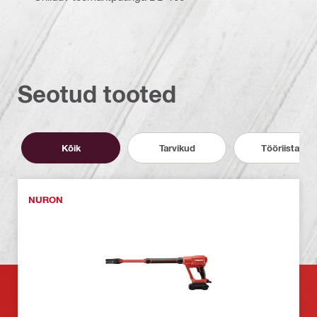
Seotud tooted
Kõik
Tarvikud
Tööriistad
NURON