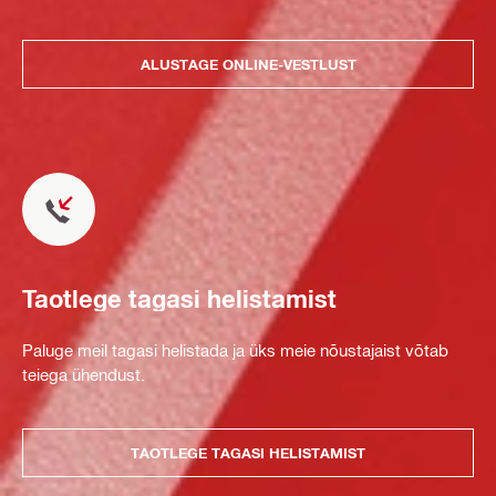
ALUSTAGE ONLINE-VESTLUST
Taotlege tagasi helistamist
Paluge meil tagasi helistada ja üks meie nõustajaist võtab
teiega ühendust.
TAOTLEGE TAGASI HELISTAMIST