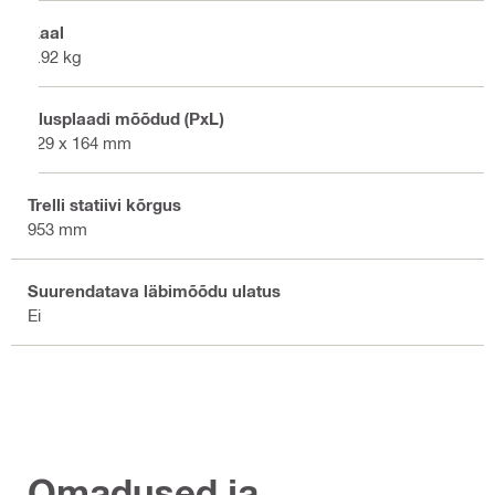
Kaal
7.92 kg
Alusplaadi mõõdud (PxL)
229 x 164 mm
Trelli statiivi kõrgus
953 mm
Suurendatava läbimõõdu ulatus
Ei
Omadused ja