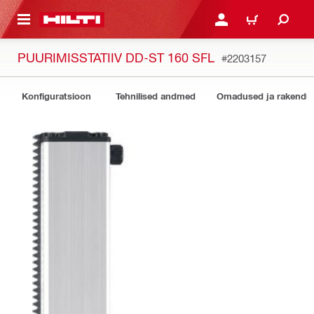
ÕHISISU JUURDE
LOGI SISSE VÕI REGISTR
OSTUKORV
PUURIMISSTATIIV DD-ST 160 SFL
#2203157
Konfiguratsioon
Tehnilised andmed
Omadused ja rakendu