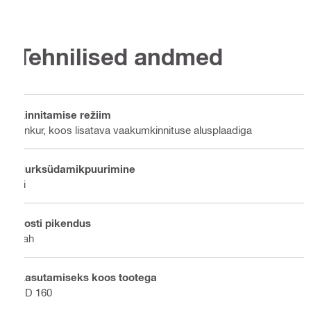
Tehnilised andmed
Kinnitamise režiim
Ankur, koos lisatava vaakumkinnituse alusplaadiga
Nurksüdamikpuurimine
Ei
Posti pikendus
Jah
Kasutamiseks koos tootega
DD 160