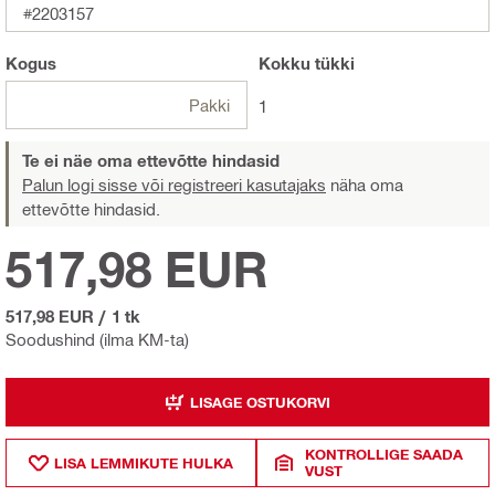
#2203157
Kogus
Kokku
tükki
Pakki
1
Te ei näe oma ettevõtte hindasid
Palun logi sisse või registreeri kasutajaks
näha oma
ettevõtte hindasid.
517,98 EUR
517,98 EUR
/
1 tk
Soodushind (ilma KM-ta)
LISAGE OSTUKORVI
KONTROLLIGE SAADA
LISA LEMMIKUTE HULKA
VUST