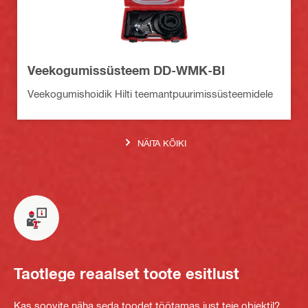
Veekogumissüsteem DD-WMK-BI
Veekogumishoidik Hilti teemantpuurimissüsteemidele
NÄITA KÕIKI
Taotlege reaalset toote esitlust
Kas soovite näha seda toodet töötamas just teie objektil?