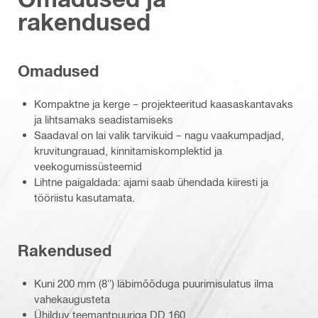
rakendused
Omadused
Kompaktne ja kerge – projekteeritud kaasaskantavaks
ja lihtsamaks seadistamiseks
Saadaval on lai valik tarvikuid – nagu vaakumpadjad,
kruvitungrauad, kinnitamiskomplektid ja
veekogumissüsteemid
Lihtne paigaldada: ajami saab ühendada kiiresti ja
tööriistu kasutamata.
Rakendused
Kuni 200 mm (8") läbimõõduga puurimisulatus ilma
vahekaugusteta
Ühilduv teemantpuuriga DD 160