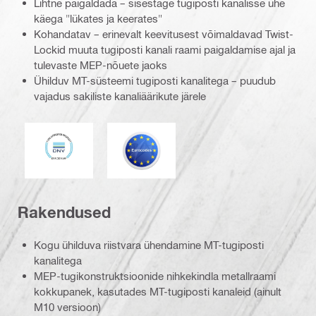
Lihtne paigaldada – sisestage tugiposti kanalisse ühe
käega "lükates ja keerates"
Kohandatav – erinevalt keevitusest võimaldavad Twist-
Lockid muuta tugiposti kanali raami paigaldamise ajal ja
tulevaste MEP-nõuete jaoks
Ühilduv MT-süsteemi tugiposti kanalitega – puudub
vajadus sakiliste kanaliäärikute järele
DNV
Eurocode
Rakendused
Kogu ühilduva riistvara ühendamine MT-tugiposti
kanalitega
MEP-tugikonstruktsioonide nihkekindla metallraami
kokkupanek, kasutades MT-tugiposti kanaleid (ainult
M10 versioon)