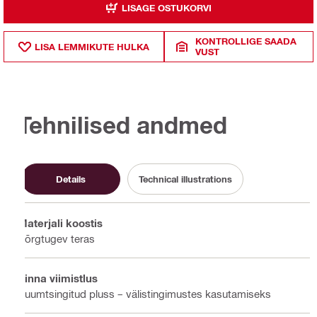
LISAGE OSTUKORVI
KONTROLLIGE SAADA
LISA LEMMIKUTE HULKA
VUST
Tehnilised andmed
Details
Technical illustrations
Materjali koostis
Kõrgtugev teras
Pinna viimistlus
Kuumtsingitud pluss – välistingimustes kasutamiseks