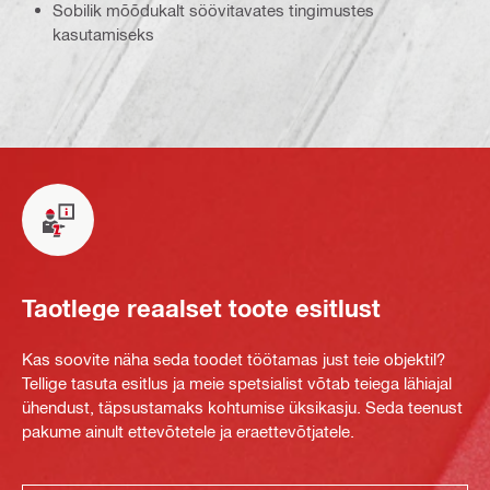
Sobilik mõõdukalt söövitavates tingimustes
kasutamiseks
Taotlege reaalset toote esitlust
Kas soovite näha seda toodet töötamas just teie objektil?
Tellige tasuta esitlus ja meie spetsialist võtab teiega lähiajal
ühendust, täpsustamaks kohtumise üksikasju. Seda teenust
pakume ainult ettevõtetele ja eraettevõtjatele.