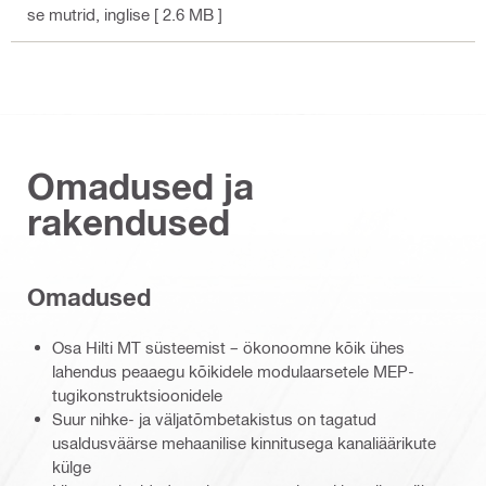
se mutrid
, inglise
[ 2.6 MB ]
Omadused ja
rakendused
Omadused
Osa Hilti MT süsteemist – ökonoomne kõik ühes
lahendus peaaegu kõikidele modulaarsetele MEP-
tugikonstruktsioonidele
Suur nihke- ja väljatõmbetakistus on tagatud
usaldusväärse mehaanilise kinnitusega kanaliäärikute
külge