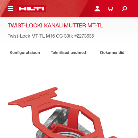
ÕHISISU JUURDE
LOGI SISSE VÕI REGISTR
OSTUKORV
TWIST-LOCKI KANALIMUTTER MT-TL
Twist-Lock MT-TL M16 OC 30tk
#2273635
Konfiguratsioon
Tehnilised andmed
Dokumendid