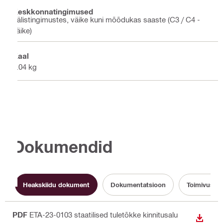
Keskkonnatingimused
Välistingimustes, väike kuni mõõdukas saaste (C3 / C4 -
väike)
Kaal
0.04 kg
Dokumendid
Heakskiidu dokument
Dokumentatsioon
Toimivusdek
PDF
ETA-23-0103 staatilised tuletõkke kinnitusalu
ALLAL