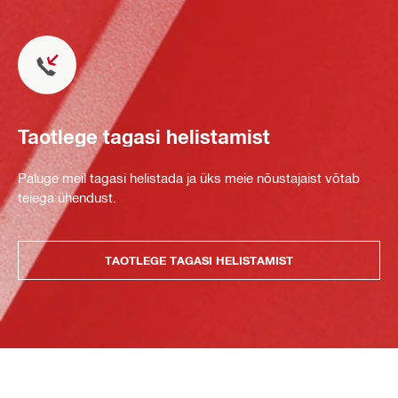
Taotlege tagasi helistamist
Paluge meil tagasi helistada ja üks meie nõustajaist võtab
teiega ühendust.
TAOTLEGE TAGASI HELISTAMIST