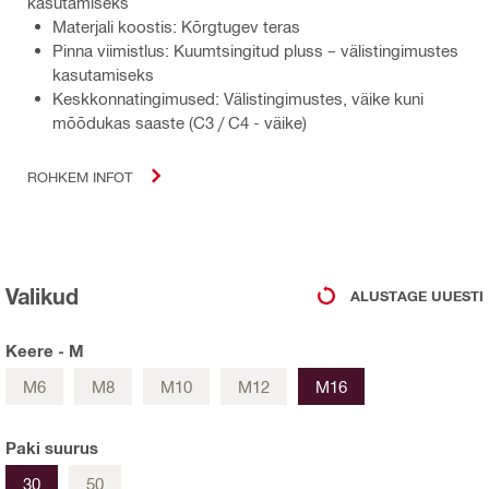
kasutamiseks
Materjali koostis: Kõrgtugev teras
Pinna viimistlus: Kuumtsingitud pluss – välistingimustes
kasutamiseks
Keskkonnatingimused: Välistingimustes, väike kuni
mõõdukas saaste (C3 / C4 - väike)
ROHKEM INFOT
Valikud
ALUSTAGE UUESTI
Keere - M
M6
M8
M10
M12
M16
Paki suurus
30
50