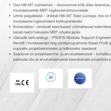
Osa Hilti MT süsteemist – ökonoomne kõik ühes lahendus 
modulaarsetele MEP-tugikonstruktsioonidele
Lihtne paigaldada – ühildub Hilti MT Twist-Lockiga, mis on k
modulaarse tugisüsteemi kokkupanekuks
Kohandatav – erinevalt keevitusest võimaldavad seismilise
kanali raami tulevaste MEP-nõuete jaoks
Ulatuslik tarkvaratugi – PROFIS Modular Support Engineer
Revit®-i tooteseeriad ning pistikprogrammid Staad Pro® j
sujuvaks projekteerimiseks ja tellimiseks saadaval
Saadaval on projekteerimis- ja arvutusteenused – kohalikud
pakkuda nõu ja arvutusteenuseid keerukamate projektide j
DNV
Eurocode
CE EN 1090 vastavusmärgis