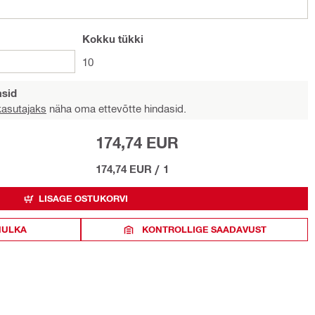
Kokku
tükki
10
asid
 kasutajaks
näha oma ettevõtte hindasid.
174,74 EUR
174,74 EUR
/
1
LISAGE OSTUKORVI
HULKA
KONTROLLIGE SAADAVUST