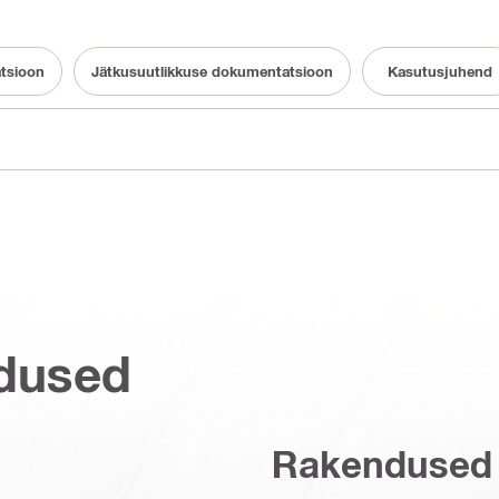
atsioon
Jätkusuutlikkuse dokumentatsioon
Kasutusjuhend
dused
Rakendused