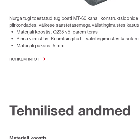
Nurga tugi toestatud tugiposti MT-60 kanali konstruktsioonid
piirkondades, väikese saastetasemega välistingimustes kasu
Materjali koostis: Q235 või parem teras
Pinna viimistlus: Kuumtsingitud – välistingimustes kasutam
Materjali paksus: 5 mm
ROHKEM INFOT
Tehnilised andmed
Materjali koostis