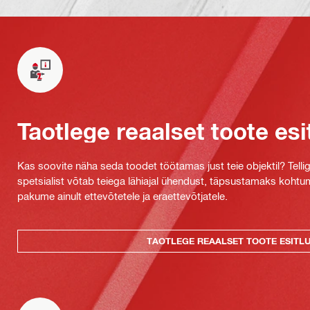
Taotlege reaalset toote esi
Kas soovite näha seda toodet töötamas just teie objektil? Tellig
spetsialist võtab teiega lähiajal ühendust, täpsustamaks kohtu
pakume ainult ettevõtetele ja eraettevõtjatele.
TAOTLEGE REAALSET TOOTE ESITL