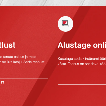
tlust
Alustage onl
e tasuta esitlus ja meie
Kasutage seda kiirsõnumitööriis
mise üksikasju. Seda teenust
võtta. Teenus on saadaval tööa
UST