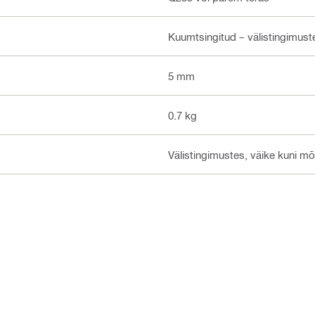
Kuumtsingitud – välistingimus
5 mm
0.7 kg
Välistingimustes, väike kuni m