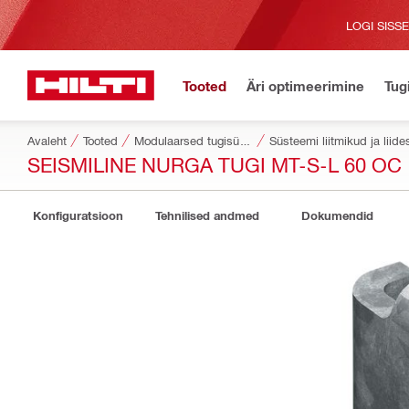
LOGI SISS
Tooted
Äri optimeerimine
Tug
Avaleht
Tooted
Modulaarsed tugisüsteemid
Süsteemi liitmikud ja liid
SEISMILINE NURGA TUGI MT-S-L 60 OC
Konfiguratsioon
Tehnilised andmed
Dokumendid