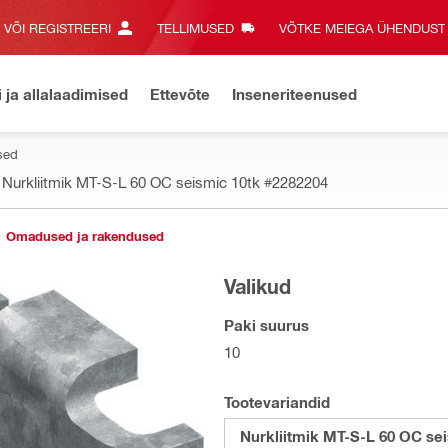
E VÕI REGISTREERI
TELLIMUSED
VÕTKE MEIEGA ÜHENDUST‎
i ja allalaadimised
Ettevõte
Inseneriteenused
esed
Nurkliitmik MT-S-L 60 OC seismic 10tk
#2282204
Omadused ja rakendused
Valikud
Paki suurus
10
Tootevariandid
Nurkliitmik MT-S-L 60 OC se