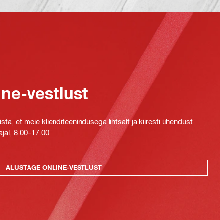
ine-vestlust
ta, et meie klienditeenindusega lihtsalt ja kiiresti ühendust
jal, 8.00–17.00
ALUSTAGE ONLINE-VESTLUST