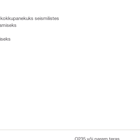
e kokkupanekuks seismilistes
tamiseks
iseks
Q235 või parem teras