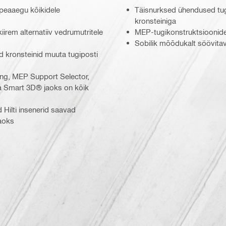
peaaegu kõikidele
Täisnurksed ühendused tug
kronsteiniga
iirem alternatiiv vedrumutritele
MEP-tugikonstruktsioonide
Sobilik mõõdukalt söövita
d kronsteinid muuta tugiposti
ing, MEP Support Selector,
a Smart 3D® jaoks on kõik
 Hilti insenerid saavad
aoks