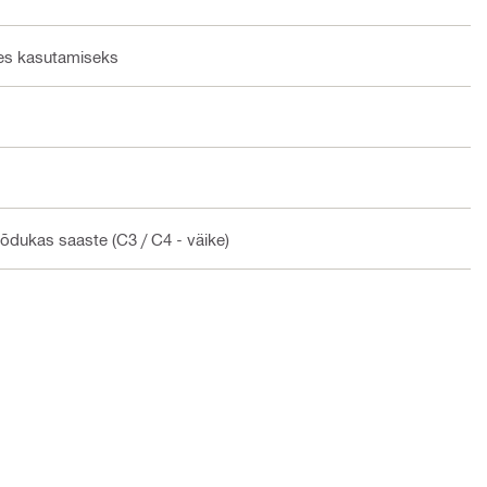
tes kasutamiseks
õõdukas saaste (C3 / C4 - väike)