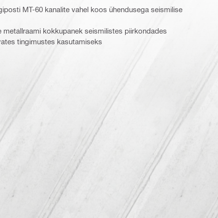
iposti MT-60 kanalite vahel koos ühendusega seismilise
 metallraami kokkupanek seismilistes piirkondades
vates tingimustes kasutamiseks