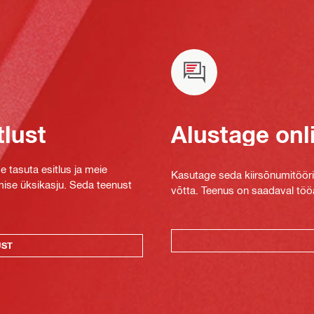
tlust
Alustage onl
e tasuta esitlus ja meie
Kasutage seda kiirsõnumitööriis
mise üksikasju. Seda teenust
võtta. Teenus on saadaval tööa
UST