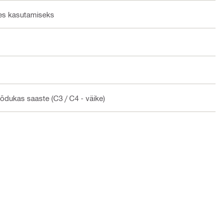
tes kasutamiseks
õõdukas saaste (C3 / C4 - väike)