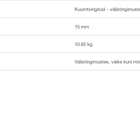
Kuumtsingitud – välistingimus
15 mm
10.82 kg
Välistingimustes, väike kuni m