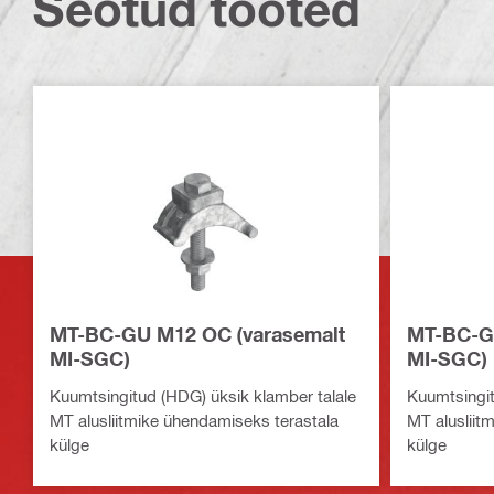
Seotud tooted
MT-BC-GU M12 OC (varasemalt
MT-BC-GU
MI-SGC)
MI-SGC)
Kuumtsingitud (HDG) üksik klamber talale
Kuumtsingit
MT alusliitmike ühendamiseks terastala
MT alusliit
külge
külge