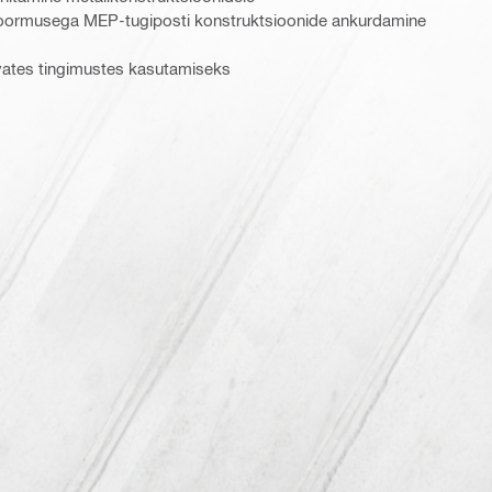
koormusega MEP-tugiposti konstruktsioonide ankurdamine
vates tingimustes kasutamiseks