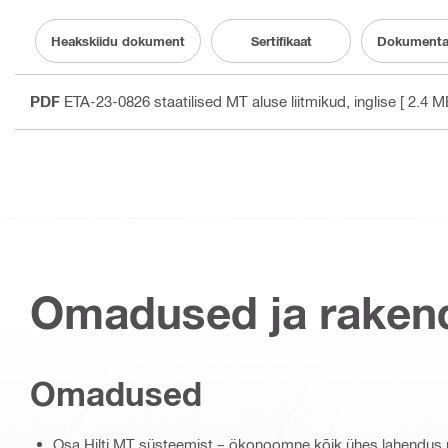
Heakskiidu dokument
Sertifikaat
Dokumenta
PDF
ETA-23-0826 staatilised MT aluse liitmikud
, inglise
[ 2.4 M
Omadused ja raken
Omadused
Osa Hilti MT süsteemist – ökonoomne kõik ühes lahendus 