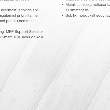
Metallraamide ja väikese 
 keermestuspoltide abil
alusmaterjalile
aigutamist ja kinnitamist
Sobilik mõõdukalt söövita
sed postialused muuta
ing, MEP Support Selector,
a Smart 3D® jaoks on kõik