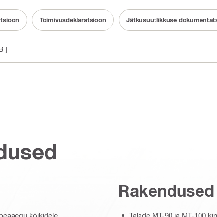
tsioon
Toimivusdeklaratsioon
Jätkusuutlikkuse dokumentat
B ]
dused
Rakendused
peaaegu kõikidele
Talade MT-90 ja MT-100 kin