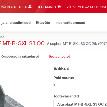
E VÕI REGISTREERI
TELLIMUSED
VÕTKE MEIEGA ÜHENDUST‎
i ja allalaadimised
Ettevõte
Inseneriteenused
esed
 MT-B-GXL S3 OC
Alusplaat MT-B-GXL S3 OC 2tk
#227
Omadused ja rakendused
Seotud tooted
Valikud
Paki suurus
2
Tootevariandid
Alusplaat MT-B-GXL S3 OC 2