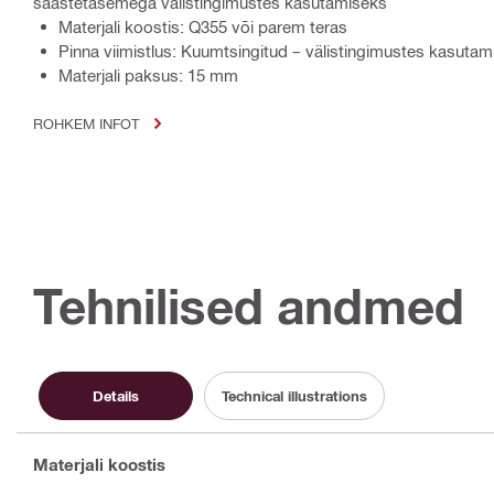
saastetasemega välistingimustes kasutamiseks
Materjali koostis: Q355 või parem teras
Pinna viimistlus: Kuumtsingitud – välistingimustes kasutam
Materjali paksus: 15 mm
ROHKEM INFOT
Tehnilised andmed
Details
Technical illustrations
Materjali koostis