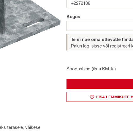
#2272108
Kogus
Te ei näe oma ettevõtte hind
Palun logi sisse või registreeri
Soodushind (ilma KM-ta)
LISA LEMMIKUTE 
eks terasele, väikese