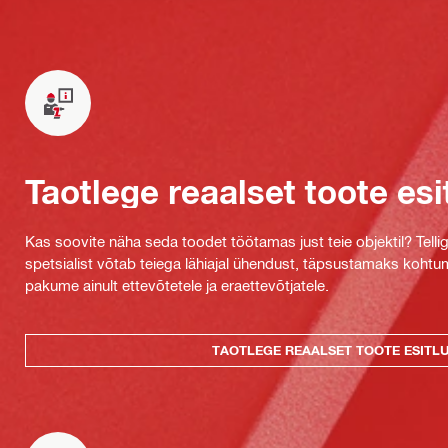
Taotlege reaalset toote esi
Kas soovite näha seda toodet töötamas just teie objektil? Tellig
spetsialist võtab teiega lähiajal ühendust, täpsustamaks kohtu
pakume ainult ettevõtetele ja eraettevõtjatele.
TAOTLEGE REAALSET TOOTE ESITL