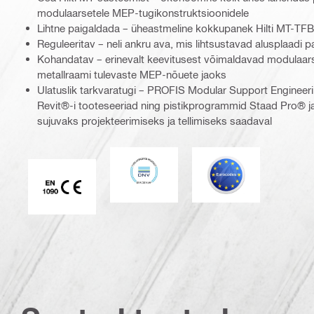
modulaarsetele MEP-tugikonstruktsioonidele
Lihtne paigaldada – üheastmeline kokkupanek Hilti MT-TFB
Reguleeritav – neli ankru ava, mis lihtsustavad alusplaadi p
Kohandatav – erinevalt keevitusest võimaldavad modulaar
metallraami tulevaste MEP-nõuete jaoks
Ulatuslik tarkvaratugi – PROFIS Modular Support Engineer
Revit®-i tooteseeriad ning pistikprogrammid Staad Pro® j
sujuvaks projekteerimiseks ja tellimiseks saadaval
DNV
Eurocode
CE EN 1090 vastavusmärgis