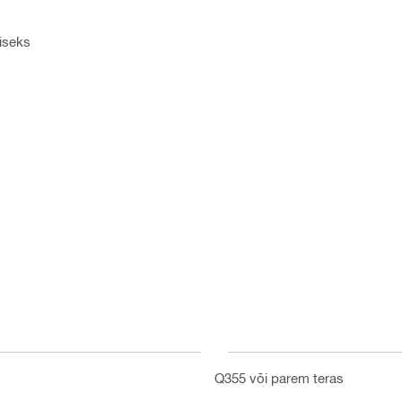
iseks
Q355 või parem teras