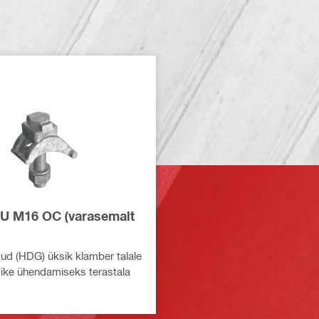
 M16 OC (varasemalt
ud (HDG) üksik klamber talale
mike ühendamiseks terastala