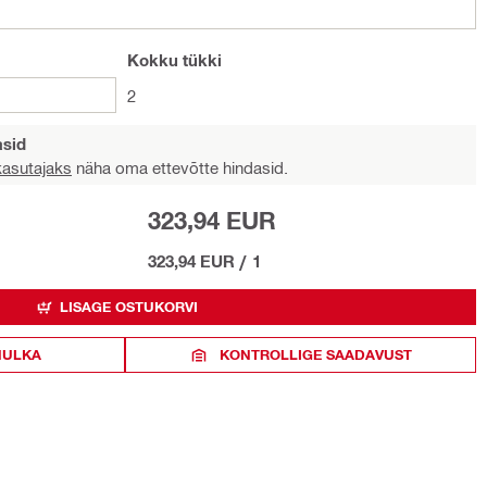
Kokku
tükki
2
asid
 kasutajaks
näha oma ettevõtte hindasid.
323,94 EUR
323,94 EUR
/
1
LISAGE OSTUKORVI
HULKA
KONTROLLIGE SAADAVUST