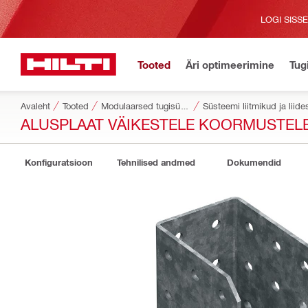
LOGI SISS
Tooted
Äri optimeerimine
Tug
Avaleht
Tooted
Modulaarsed tugisüsteemid
Süsteemi liitmikud ja liid
ALUSPLAAT VÄIKESTELE KOORMUSTELE
Konfiguratsioon
Tehnilised andmed
Dokumendid