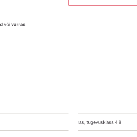
ud
või
varras
.
Teras, tugevusklass 4.8