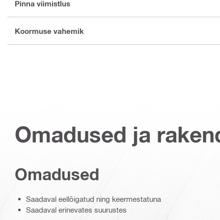
Pinna viimistlus
Koormuse vahemik
Omadused ja raken
Omadused
Saadaval eellõigatud ning keermestatuna
Saadaval erinevates suurustes