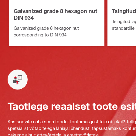
Galvanized grade 8 hexagon nut
Tsingitud
DIN 934
Tsingitud la
Galvanized grade 8 hexagon nut
standardile
corresponding to DIN 934
Taotlege reaalset toote esi
Kas soovite näha seda toodet töötamas just teie objektil? Tellig
spetsialist võtab teiega lähiajal ühendust, täpsustamaks kohtu
pakume ainult ettevõtetele ja eraettevõtjatele.