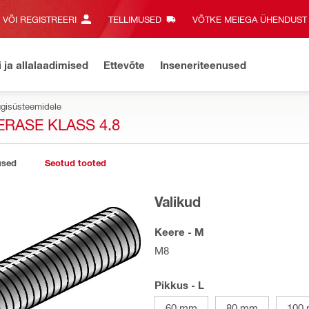
E VÕI REGISTREERI
TELLIMUSED
VÕTKE MEIEGA ÜHENDUST‎
i ja allalaadimised
Ettevõte
Inseneriteenused
ugisüsteemidele
ERASE KLASS 4.8
used
Seotud tooted
Valikud
Keere - M
M8
Pikkus - L
60 mm
80 mm
100