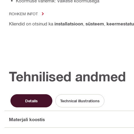
Koormuse vahemik: Väikese koormusega
ROHKEM INFOT
Kliendid on otsinud ka
installatsioon
,
süsteem
,
keermestat
Tehnilised andmed
Details
Technical illustrations
Materjali koostis