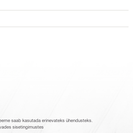
steeme saab kasutada erinevateks ühendusteks.
vades sisetingimustes