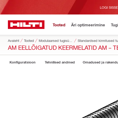
LOGI SISS
Tooted
Äri optimeerimine
Tug
Avaleht
Tooted
Modulaarsed tugisüsteemid
Standardsed kinnitused t
AM EELLÕIGATUD KEERMELATID AM – T
Konfiguratsioon
Tehnilised andmed
Omadused ja rakend