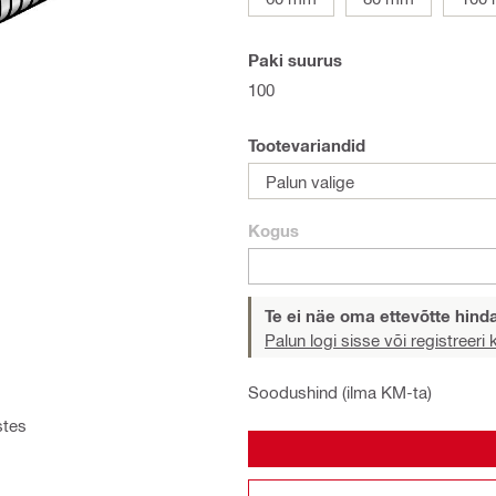
Paki suurus
100
Tootevariandid
Palun valige
Kogus
Te ei näe oma ettevõtte hind
Palun logi sisse või registreeri
Soodushind (ilma KM-ta)
stes