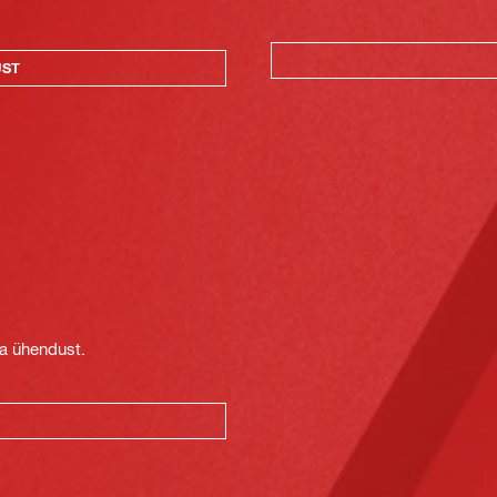
UST
t
ga ühendust.