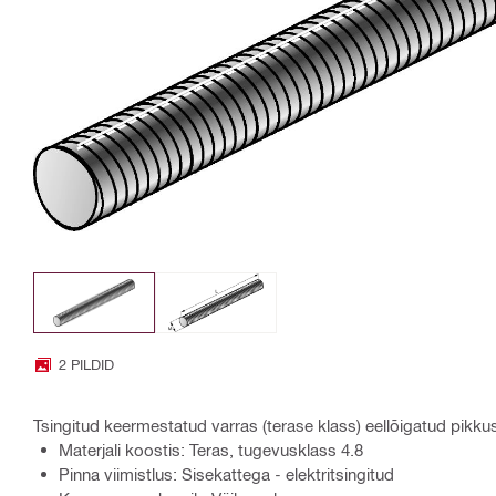
2 PILDID
Tsingitud keermestatud varras (terase klass) eellõigatud pikku
Materjali koostis: Teras, tugevusklass 4.8
Pinna viimistlus: Sisekattega - elektritsingitud