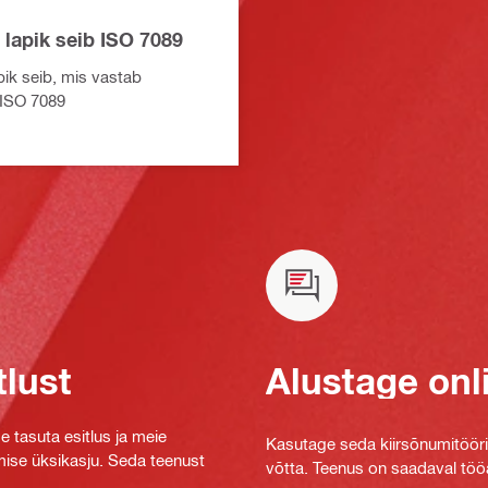
 lapik seib ISO 7089
pik seib, mis vastab
 ISO 7089
tlust
Alustage onl
e tasuta esitlus ja meie
Kasutage seda kiirsõnumitööriis
mise üksikasju. Seda teenust
võtta. Teenus on saadaval tööa