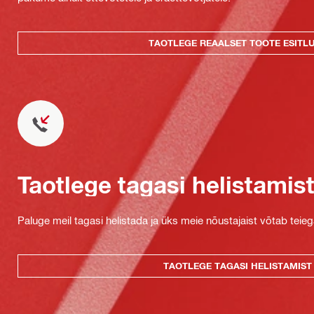
TAOTLEGE REAALSET TOOTE ESITL
Taotlege tagasi helistamis
Paluge meil tagasi helistada ja üks meie nõustajaist võtab teie
TAOTLEGE TAGASI HELISTAMIST