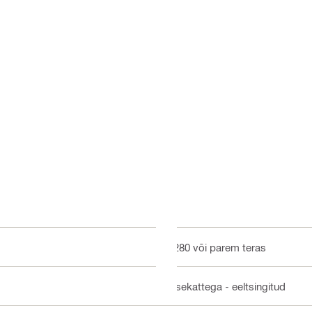
S280 või parem teras
Sisekattega - eeltsingitud