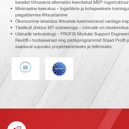
kanalist tõhusama alternatiivi keevitatud MEP-tugistruktuur
Minimaalne keerukus – logistiliste ja kohapealsete toiming
paigaldamise lihtsustamine
Ökonoomne lahendus lihtsatele keermestatud vardaga trap
Täielikult ühilduv MT-süsteemiga – võimalik on otsekinnitu
Ulatuslik tarkvaratugi – PROFIS Modular Support Engineer
Revit®-i tooteseeriad ning pistikprogrammid Staad Pro® j
saadaval sujuvaks projekteerimiseks ja tellimiseks
DNV
Eurocode