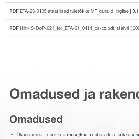
PDF
ETA-23-0105 staatilised tuletõkke MT kanalid
, inglise
[ 3.
PDF
Hilti-IS-DoP-021_for_ETA-21_0414_cs-cz.pdf
, tšehhi
[ 30
Omadused ja raken
Omadused
Ökonoomne – suur koormuse/kaalu suhe ja kiire kokkupan