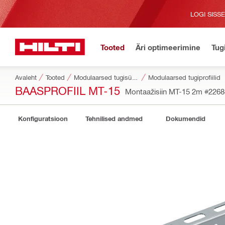
LOGI SISS
Tooted
Äri optimeerimine
Tug
Avaleht
Tooted
Modulaarsed tugisüsteemid
Modulaarsed tugiprofiilid
BAASPROFIIL MT-15
Montaažisiin MT-15 2m
#2268
Konfiguratsioon
Tehnilised andmed
Dokumendid