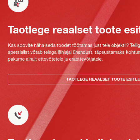
Taotlege reaalset toote esi
Kas soovite näha seda toodet töötamas just teie objektil? Tellig
spetsialist võtab teiega lähiajal ühendust, täpsustamaks kohtu
pakume ainult ettevõtetele ja eraettevõtjatele.
TAOTLEGE REAALSET TOOTE ESITL