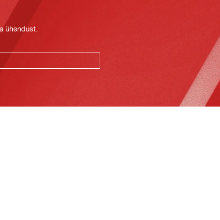
t
ga ühendust.