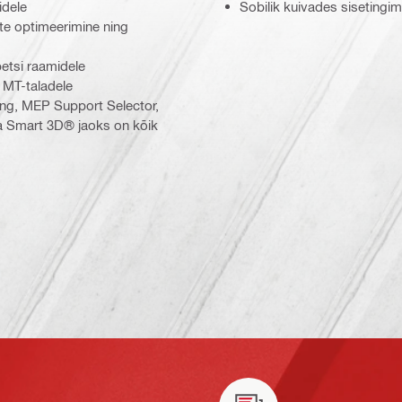
idele
Sobilik kuivades siseting
ute optimeerimine ning
etsi raamidele
s MT-taladele
ing, MEP Support Selector,
a Smart 3D® jaoks on kõik