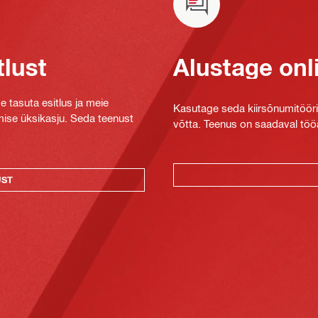
tlust
Alustage onl
e tasuta esitlus ja meie
Kasutage seda kiirsõnumitööriis
mise üksikasju. Seda teenust
võtta. Teenus on saadaval tööa
UST