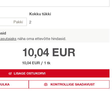
Kokku
tükki
Pakki
2
asid
 kasutajaks
näha oma ettevõtte hindasid.
10,04 EUR
10,04 EUR
/
1 tk
LISAGE OSTUKORVI
HULKA
KONTROLLIGE SAADAVUST