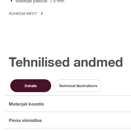
Materjali paksus: 1.5 mm
ROHKEM INFOT
Tehnilised andmed
Details
Technical illustrations
Materjali koostis
Pinna viimistlus