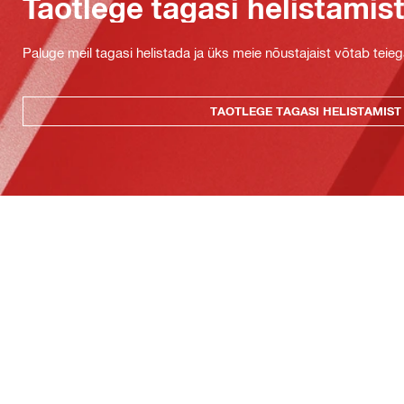
Taotlege tagasi helistamis
Paluge meil tagasi helistada ja üks meie nõustajaist võtab teie
TAOTLEGE TAGASI HELISTAMIST