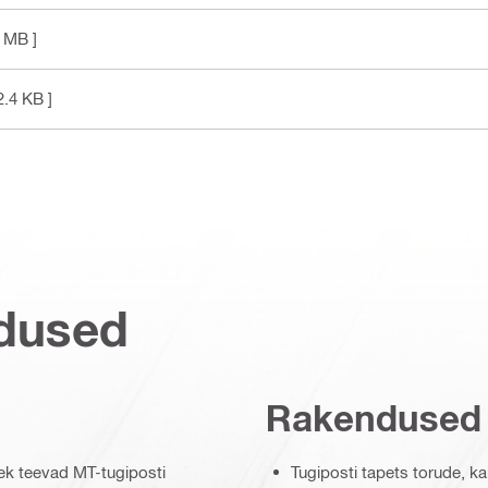
1 MB ]
2.4 KB ]
dused
Rakendused
ek teevad MT-tugiposti
Tugiposti tapets torude, k