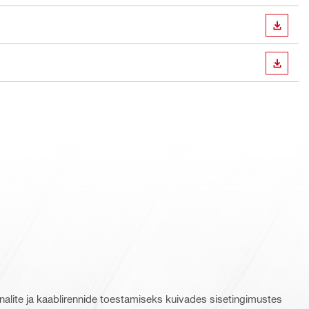
ALLAL
ALLAL
analite ja kaablirennide toestamiseks kuivades sisetingimustes