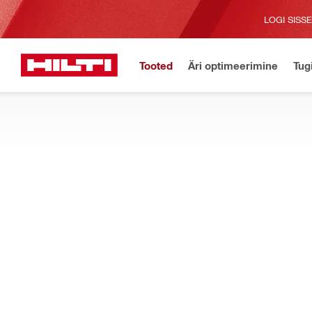
LOGI SISS
Tooted
Äri optimeerimine
Tug
Avaleht
Tooted
Mõõtetööriistad ja skannerid
MÕÕTETÖÖRIISTADE ELEKTRITOITEALL
Leidke akusid ja laadijad planeerimistööriistadele, pöörd-, punkt
Filter
Mõõtetöör
Tüübid
Akud (1)
Laadijad (1)