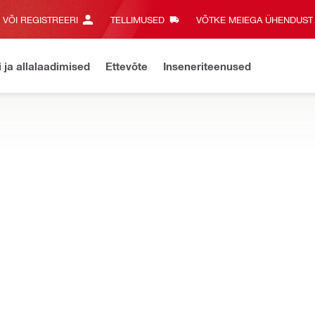
E VÕI REGISTREERI
TELLIMUSED
VÕTKE MEIEGA ÜHENDUST‎
i ja allalaadimised
Ettevõte
Inseneriteenused
IKAD
- ja joonlaseritele, laserloodidele ja betooniskanneritele
iista akud
Tehnilised andmed 