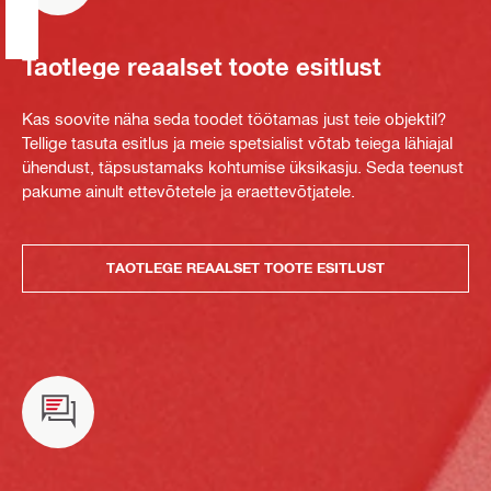
Taotlege reaalset toote esitlust
Kas soovite näha seda toodet töötamas just teie objektil?
Tellige tasuta esitlus ja meie spetsialist võtab teiega lähiajal
ühendust, täpsustamaks kohtumise üksikasju. Seda teenust
pakume ainult ettevõtetele ja eraettevõtjatele.
TAOTLEGE REAALSET TOOTE ESITLUST