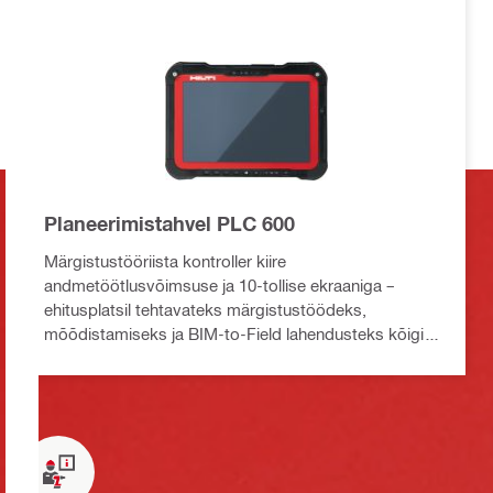
Planeerimistahvel PLC 600
Märgistustööriista kontroller kiire
andmetöötlusvõimsuse ja 10-tollise ekraaniga –
ehitusplatsil tehtavateks märgistustöödeks,
mõõdistamiseks ja BIM-to-Field lahendusteks kõigi
Hilti täppismärgistustööriistadega.