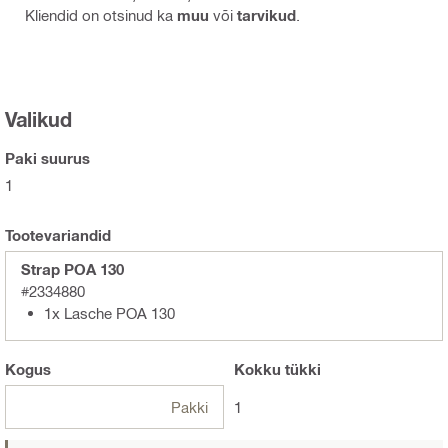
Kliendid on otsinud ka
muu
või
tarvikud
.
Valikud
Paki suurus
1
Tootevariandid
Strap POA 130
#2334880
1x Lasche POA 130
Kogus
Kokku
tükki
Pakki
1