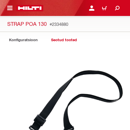
ÕHISISU JUURDE
LOGI SISSE VÕI REGISTR
OSTUKORV
STRAP POA 130
#2334880
Konfiguratsioon
Seotud tooted