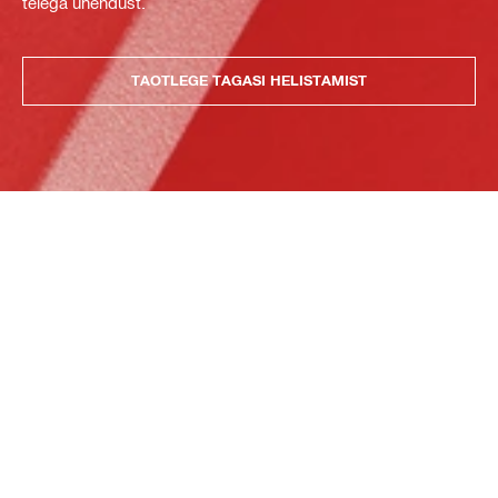
teiega ühendust.
TAOTLEGE TAGASI HELISTAMIST