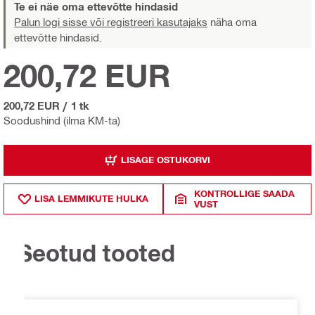
Te ei näe oma ettevõtte hindasid
Palun logi sisse või registreeri kasutajaks
näha oma
ettevõtte hindasid.
200,72 EUR
200,72 EUR
/
1 tk
Soodushind (ilma KM-ta)
LISAGE OSTUKORVI
KONTROLLIGE SAADA
LISA LEMMIKUTE HULKA
VUST
Seotud tooted