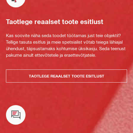
Taotlege reaalset toote esitlust
Kas soovite näha seda toodet töötamas just teie objektil?
Tellige tasuta esitlus ja meie spetsialist võtab teiega lähiajal
ühendust, täpsustamaks kohtumise üksikasju. Seda teenust
pakume ainult ettevõtetele ja eraettevõtjatele.
TAOTLEGE REAALSET TOOTE ESITLUST