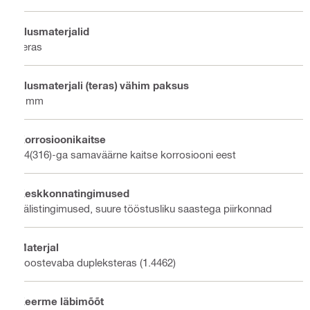
Alusmaterjalid
Teras
Alusmaterjali (teras) vähim paksus
8 mm
Korrosioonikaitse
A4(316)-ga samaväärne kaitse korrosiooni eest
Keskkonnatingimused
Välistingimused, suure tööstusliku saastega piirkonnad
Materjal
Roostevaba dupleksteras (1.4462)
Keerme läbimõõt