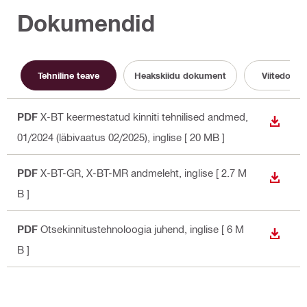
Dokumendid
Tehniline teave
Heakskiidu dokument
Viitedoku
PDF
X-BT keermestatud kinniti tehnilised andmed,
ALLAL
01/2024 (läbivaatus 02/2025)
, inglise
[ 20 MB ]
PDF
X-BT-GR, X-BT-MR andmeleht
, inglise
[ 2.7 M
ALLAL
B ]
PDF
Otsekinnitustehnoloogia juhend
, inglise
[ 6 M
ALLAL
B ]