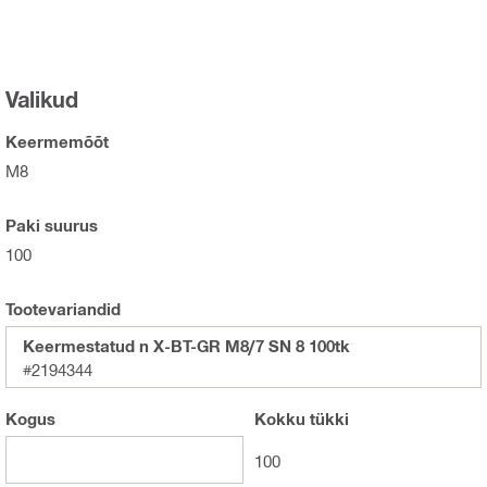
Valikud
Keermemõõt
M8
Paki suurus
100
Tootevariandid
Keermestatud n X-BT-GR M8/7 SN 8 100tk
#2194344
Kogus
Kokku
tükki
100