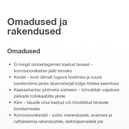
Omadused ja
rakendused
Omadused
Ei mingit ümbertegemist kaetud terasel –
korrosioonikaitse jääb terveks
Kindel – loob ülimalt tugeva hoidmise ja suure
kandevõime jaoks alusmaterjali külge tõelise keevituse
Kaasaskantav juhtmeta süsteem – kõrvaldab vajaduse
pikkade toitekaablite järele
Kiire – täiuslik otse kaetud või töödeldud terasele
kinnitamiseks
Korrosioonikindel – sobiv merendusele, avamere ja
naftakeemia rakendustele, elektrijaamadele jne