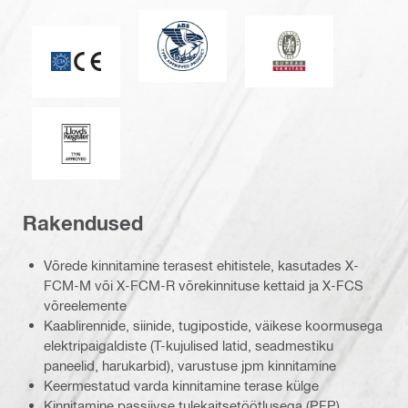
Ameerika laevandusbüroo
Bureau Veritas
CE-vastavusmärgis
Lloydi register
Rakendused
Võrede kinnitamine terasest ehitistele, kasutades X-
FCM-M või X-FCM-R võrekinnituse kettaid ja X-FCS
võreelemente
Kaablirennide, siinide, tugipostide, väikese koormusega
elektripaigaldiste (T-kujulised latid, seadmestiku
paneelid, harukarbid), varustuse jpm kinnitamine
Keermestatud varda kinnitamine terase külge
Kinnitamine passiivse tulekaitsetöötlusega (PFP)