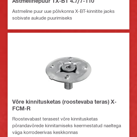
Astmelinepuur TX-BT 4.7/7-110
Astmeline puur uue põlvkonna X-BT-kinnitite jaoks
sobivate aukude puurimiseks
Võre kinnitusketas (roostevaba teras) X-
FCM-R
Roostevabast terasest võre kinnitusketas
põrandavõrede kinnitamiseks keermestatud naeltega
väga korrodeerivas keskkonnas