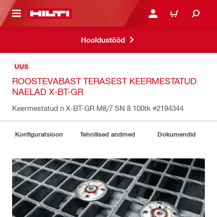
ÕHISISU JUURDE
LOGI SISSE VÕI REGISTR
OSTUKORV
Hooldustööd
UUS
ROOSTEVABAST TERASEST KEERMESTATUD
NAELAD X-BT-GR
Keermestatud n X-BT-GR M8/7 SN 8 100tk
#2194344
Konfiguratsioon
Tehnilised andmed
Dokumendid