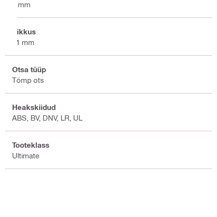
8 mm
Pikkus
21 mm
Otsa tüüp
Tömp ots
Heakskiidud
ABS, BV, DNV, LR, UL
Tooteklass
Ultimate