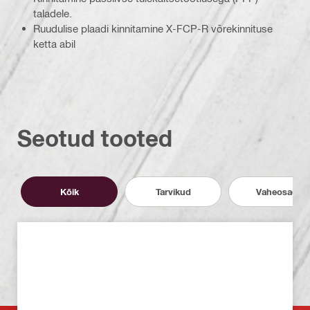
taladele.
Ruudulise plaadi kinnitamine X-FCP-R võrekinnituse
ketta abil
Seotud tooted
Kõik
Tarvikud
Vaheosad