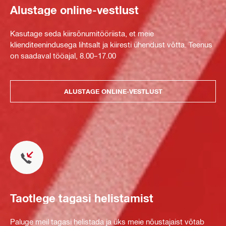
Alustage online-vestlust
Kasutage seda kiirsõnumitööriista, et meie
klienditeenindusega lihtsalt ja kiiresti ühendust võtta. Teenus
on saadaval tööajal, 8.00–17.00
ALUSTAGE ONLINE-VESTLUST
Taotlege tagasi helistamist
Paluge meil tagasi helistada ja üks meie nõustajaist võtab