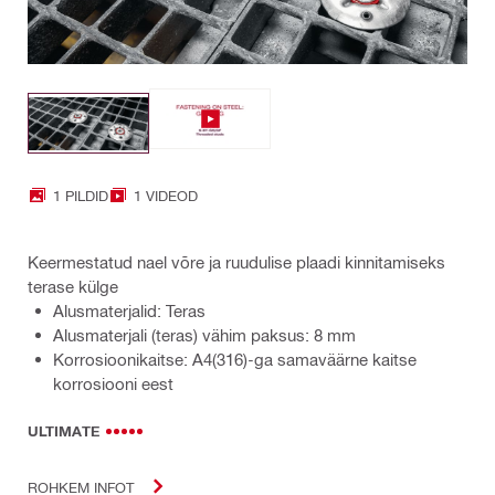
1 PILDID
1 VIDEOD
Keermestatud nael võre ja ruudulise plaadi kinnitamiseks
terase külge
Alusmaterjalid: Teras
Alusmaterjali (teras) vähim paksus: 8 mm
Korrosioonikaitse: A4(316)-ga samaväärne kaitse
korrosiooni eest
ULTIMATE
ROHKEM INFOT