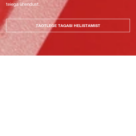
teiega ühendust.
TAOTLEGE TAGASI HELISTAMIST