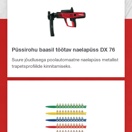
Püssirohu baasil töötav naelapüss DX 76
Suure jõudlusega poolautomaatne naelapüss metallist
trapetsprofiilide kinnitamiseks.