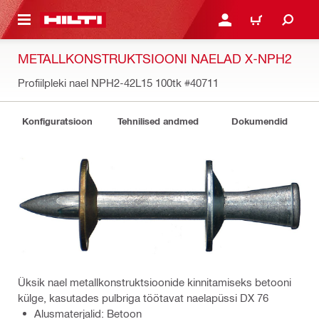
ÕHISISU JUURDE
LOGI SISSE VÕI REGISTR
OSTUKORV
METALLKONSTRUKTSIOONI NAELAD X-NPH2
Profiilpleki nael NPH2-42L15 100tk
#40711
Konfiguratsioon
Tehnilised andmed
Dokumendid
Üksik nael metallkonstruktsioonide kinnitamiseks betooni
külge, kasutades pulbriga töötavat naelapüssi DX 76
Alusmaterjalid: Betoon