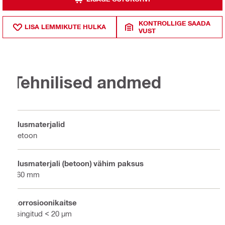
KONTROLLIGE SAADA
LISA LEMMIKUTE HULKA
VUST
Tehnilised andmed
Alusmaterjalid
Betoon
Alusmaterjali (betoon) vähim paksus
160 mm
Korrosioonikaitse
Tsingitud < 20 µm