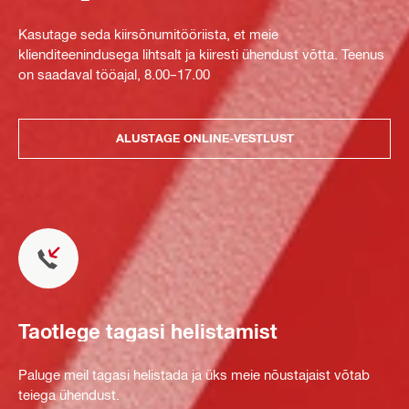
Kasutage seda kiirsõnumitööriista, et meie
klienditeenindusega lihtsalt ja kiiresti ühendust võtta. Teenus
on saadaval tööajal, 8.00–17.00
ALUSTAGE ONLINE-VESTLUST
Taotlege tagasi helistamist
Paluge meil tagasi helistada ja üks meie nõustajaist võtab
teiega ühendust.