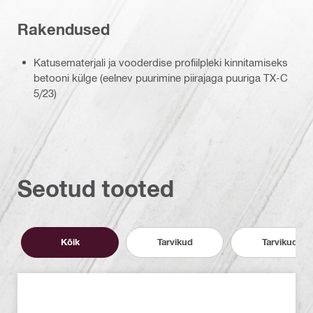
Rakendused
Katusematerjali ja vooderdise profiilpleki kinnitamiseks
betooni külge (eelnev puurimine piirajaga puuriga TX-C
5/23)
Seotud tooted
Kõik
Tarvikud
Tarvikud