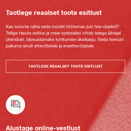
Taotlege reaalset toote esitlust
Kas soovite näha seda toodet töötamas just teie objektil?
Tellige tasuta esitlus ja meie spetsialist võtab teiega lähiajal
ühendust, täpsustamaks kohtumise üksikasju. Seda teenust
pakume ainult ettevõtetele ja eraettevõtjatele.
TAOTLEGE REAALSET TOOTE ESITLUST
Alustage online-vestlust