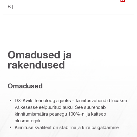
ALLAL
B ]
Omadused ja
rakendused
Omadused
DX-Kwiki tehnoloogia jaoks – kinnitusvahendid lüüakse
väikesesse eelpuuritud auku. See suurendab
kinnitumismäära peaaegu 100%-ni ja kaitseb
alusmaterjali.
Kinnituse kvaliteet on stabiilne ja kiire paigaldamine