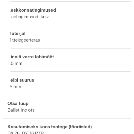
Keskkonnatingimused
Sisetingimused, kuiv
Materjal
Mittelegeerteras
Kinniti varre läbimõõt
4.5 mm
Seibi suurus
15 mm
Otsa tüüp
Ballistiline ots
Kasutamiseks koos tootega (tööriistad)
DX 76, DX 76 PTR