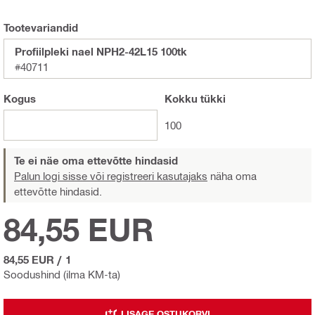
Tootevariandid
Profiilpleki nael NPH2-42L15 100tk
#40711
Kogus
Kokku
tükki
100
Te ei näe oma ettevõtte hindasid
Palun logi sisse või registreeri kasutajaks
näha oma
ettevõtte hindasid.
84,55 EUR
84,55 EUR
/
1
Soodushind (ilma KM-ta)
LISAGE OSTUKORVI