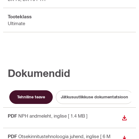
Tooteklass
Ultimate
Dokumendid
Tehniline teave
Jätkusuutlikkuse dokumentatsioon
PDF
NPH andmeleht
, inglise
[ 1.4 MB ]
ALLAL
PDF
Otsekinnitustehnoloogia juhend
, inglise
[ 6 M