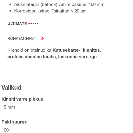
Alusmaterjali (betoon) vähim paksus: 160 mm
Korrosioonikaitse: Tsingitud < 20 µm
ULTIMATE
ROHKEM INFOT
Kliendid on otsinud ka
Katusekatte-
,
kinnitus
,
professionaalne laudis
,
laskmine
või
sirge
.
Valikud
Kinniti varre pikkus
15 mm
Paki suurus
100