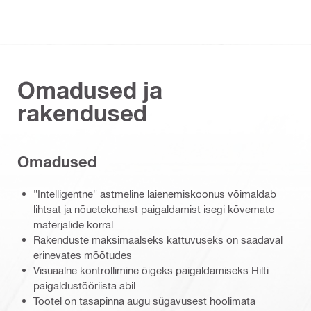
Omadused ja
rakendused
Omadused
"Intelligentne" astmeline laienemiskoonus võimaldab
lihtsat ja nõuetekohast paigaldamist isegi kõvemate
materjalide korral
Rakenduste maksimaalseks kattuvuseks on saadaval
erinevates mõõtudes
Visuaalne kontrollimine õigeks paigaldamiseks Hilti
paigaldustööriista abil
Tootel on tasapinna augu sügavusest hoolimata