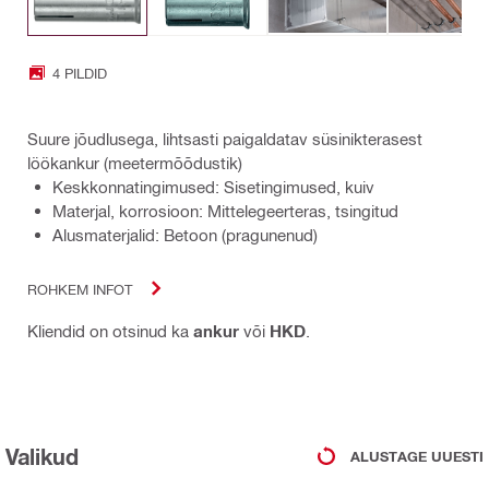
4 PILDID
Suure jõudlusega, lihtsasti paigaldatav süsinikterasest
löökankur (meetermõõdustik)
Keskkonnatingimused: Sisetingimused, kuiv
Materjal, korrosioon: Mittelegeerteras, tsingitud
Alusmaterjalid: Betoon (pragunenud)
ROHKEM INFOT
Kliendid on otsinud ka
ankur
või
HKD
.
Valikud
ALUSTAGE UUESTI