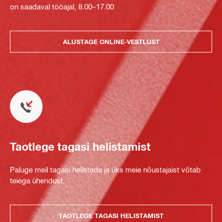
on saadaval tööajal, 8.00–17.00
ALUSTAGE ONLINE-VESTLUST
Taotlege tagasi helistamist
Paluge meil tagasi helistada ja üks meie nõustajaist võtab
teiega ühendust.
TAOTLEGE TAGASI HELISTAMIST