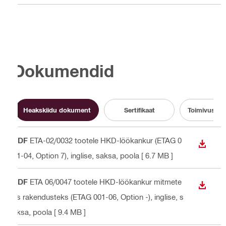
Dokumendid
Heakskiidu dokument
Sertifikaat
Toimivusdek
PDF
ETA-02/0032 tootele HKD-löökankur (ETAG 0
ALLAL
01-04, Option 7)
, inglise, saksa, poola
[ 6.7 MB ]
PDF
ETA 06/0047 tootele HKD-löökankur mitmete
ALLAL
ks rakendusteks (ETAG 001-06, Option -)
, inglise, s
aksa, poola
[ 9.4 MB ]