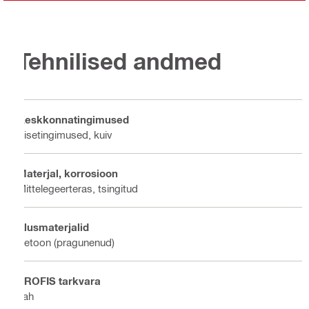
Tehnilised andmed
Keskkonnatingimused
Sisetingimused, kuiv
Materjal, korrosioon
Mittelegeerteras, tsingitud
Alusmaterjalid
Betoon (pragunenud)
PROFIS tarkvara
Jah