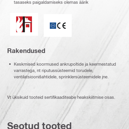
tasaseks paigaldamiseks olemas äärik
Tulepüsivus
CE-vastavusmärgis
Rakendused
Keskmised koormused ankrupoltide ja keermestatud
varrastega, nt riputussüsteemid torudele,
ventilatsioonišahtidele, sprinklersüsteemidele jne.
Vt üksikuid tooteid sertifikaaditeabe heakskiitmise osas.
Seotud tooted