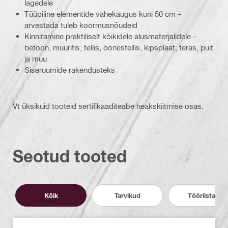
lagedele
Tüüpiline elementide vahekaugus kuni 50 cm –
arvestada tuleb koormusnõudeid
Kinnitamine praktiliselt kõikidele alusmaterjalidele –
betoon, müüritis, tellis, õõnestellis, kipsplaat, teras, puit
ja muu
Siseruumide rakendusteks
Vt üksikuid tooteid sertifikaaditeabe heakskiitmise osas.
Seotud tooted
Kõik
Tarvikud
Tööriistad