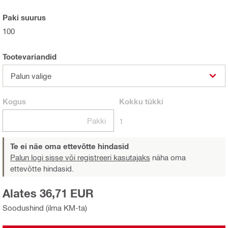
Paki suurus
100
Tootevariandid
Palun valige
Kogus
Kokku
tükki
Pakki
1
Te ei näe oma ettevõtte hindasid
Palun logi sisse või registreeri kasutajaks
näha oma
ettevõtte hindasid.
Alates 36,71 EUR
Soodushind (ilma KM-ta)