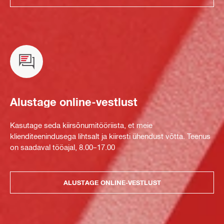
Alustage online-vestlust
Kasutage seda kiirsõnumitööriista, et meie
klienditeenindusega lihtsalt ja kiiresti ühendust võtta. Teenus
on saadaval tööajal, 8.00–17.00
ALUSTAGE ONLINE-VESTLUST