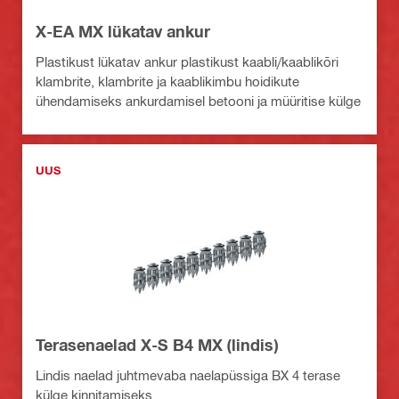
X-EA MX lükatav ankur
Plastikust lükatav ankur plastikust kaabli/kaablikõri
klambrite, klambrite ja kaablikimbu hoidikute
ühendamiseks ankurdamisel betooni ja müüritise külge
UUS
Terasenaelad X-S B4 MX (lindis)
Lindis naelad juhtmevaba naelapüssiga BX 4 terase
külge kinnitamiseks