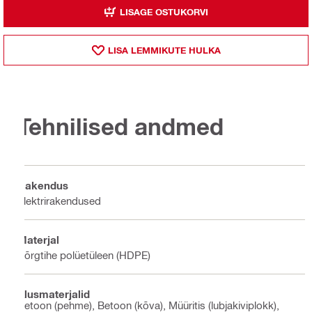
LISAGE OSTUKORVI
LISA LEMMIKUTE HULKA
Tehnilised andmed
Rakendus
Elektrirakendused
Materjal
Kõrgtihe polüetüleen (HDPE)
Alusmaterjalid
Betoon (pehme), Betoon (kõva), Müüritis (lubjakiviplokk),