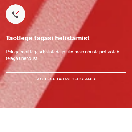
Taotlege tagasi helistamist
Paluge meil tagasi helistada ja üks meie nõustajaist võtab
teiega ühendust.
TAOTLEGE TAGASI HELISTAMIST