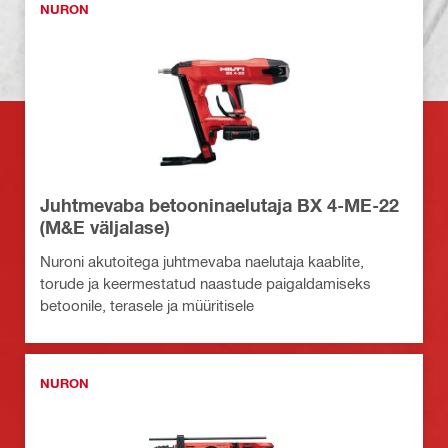
NURON
Juhtmevaba betooninaelutaja BX 4-ME-22
(M&E väljalase)
Nuroni akutoitega juhtmevaba naelutaja kaablite,
torude ja keermestatud naastude paigaldamiseks
betoonile, terasele ja müüritisele
NURON