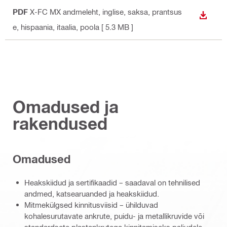
PDF
X-FC MX andmeleht
, inglise, saksa, prantsus
ALLAL
e, hispaania, itaalia, poola
[ 5.3 MB ]
Omadused ja
rakendused
Omadused
Heakskiidud ja sertifikaadid – saadaval on tehnilised
andmed, katsearuanded ja heakskiidud.
Mitmekülgsed kinnitusviisid – ühilduvad
kohalesurutavate ankrute, puidu- ja metallikruvide või