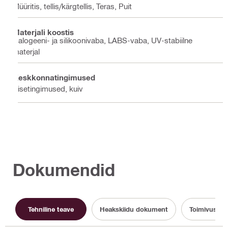
Müüritis, tellis/kärgtellis, Teras, Puit
Materjali koostis
Halogeeni- ja silikoonivaba, LABS-vaba, UV-stabiilne
materjal
Keskkonnatingimused
Sisetingimused, kuiv
Dokumendid
Tehniline teave
Heakskiidu dokument
Toimivusdek