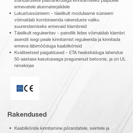
standardsete plastankrutega kinnitamiseks paljudele
erinevatele alusmaterjalidele
Lukustussüsteem – täielikult modulaarne süsteem
võimaldab kombineerida rakenduste valiku
suurendamiseks erinevaid klambreid
Täielikult reguleeritav – paindlik liides võimaldab klambri
asendit isegi peale kinnitamist reguleerida ja kinnitada
erineva läbimõõduga kaablikõrisid
Kvaliteetsed paigaldused – ETA heakskiiduga lahendus
50-aastase kasutuseaga pragunenud betoonis, ja on UL
nimekirjas
ETA_CE_Logo_PDP (3449722)
Rakendused
Kaablikõride kinnitamine põrandatele, seintele ja