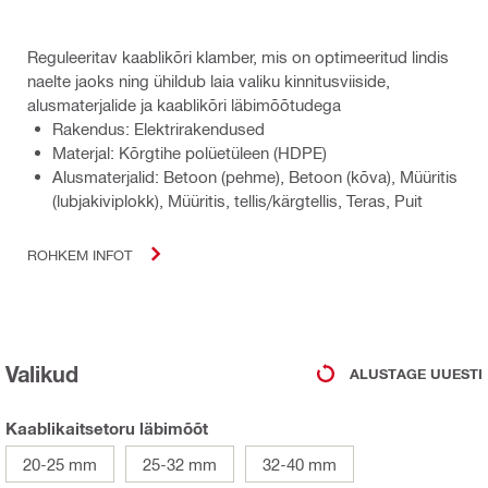
Reguleeritav kaablikõri klamber, mis on optimeeritud lindis
naelte jaoks ning ühildub laia valiku kinnitusviiside,
alusmaterjalide ja kaablikõri läbimõõtudega
Rakendus: Elektrirakendused
Materjal: Kõrgtihe polüetüleen (HDPE)
Alusmaterjalid: Betoon (pehme), Betoon (kõva), Müüritis
(lubjakiviplokk), Müüritis, tellis/kärgtellis, Teras, Puit
ROHKEM INFOT
Valikud
ALUSTAGE UUESTI
Kaablikaitsetoru läbimõõt
20-25 mm
25-32 mm
32-40 mm