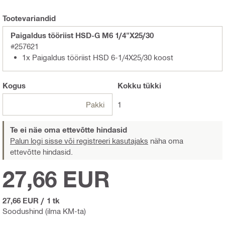
Tootevariandid
Paigaldus tööriist HSD-G M6 1/4"X25/30
#257621
1x Paigaldus tööriist HSD 6-1/4X25/30 koost
Kogus
Kokku
tükki
Pakki
1
Te ei näe oma ettevõtte hindasid
Palun logi sisse või registreeri kasutajaks
näha oma
ettevõtte hindasid.
27,66 EUR
27,66 EUR
/
1 tk
Soodushind (ilma KM-ta)