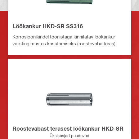
Löökankur HKD-SR SS316
Korrosioonikindel tööriistaga kinnitatav löökankur
välistingimustes kasutamiseks (roostevaba teras)
Roostevabast terasest löökankur HKD-SR
Üksikasjad puuduvad