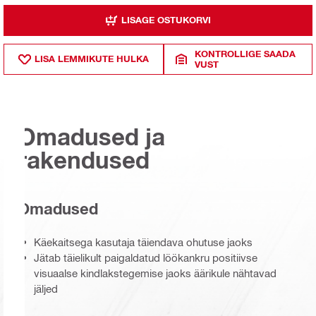
LISAGE OSTUKORVI
KONTROLLIGE SAADA
LISA LEMMIKUTE HULKA
VUST
Omadused ja
rakendused
Omadused
Käekaitsega kasutaja täiendava ohutuse jaoks
Jätab täielikult paigaldatud löökankru positiivse
visuaalse kindlakstegemise jaoks äärikule nähtavad
jäljed