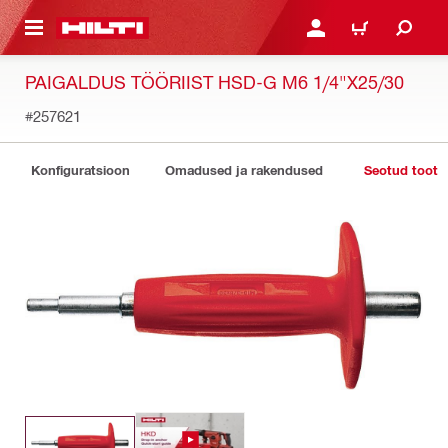
ÕHISISU JUURDE
LOGI SISSE VÕI REGISTR
OSTUKORV
PAIGALDUS TÖÖRIIST HSD-G M6 1/4"X25/30
#257621
Konfiguratsioon
Omadused ja rakendused
Seotud toote