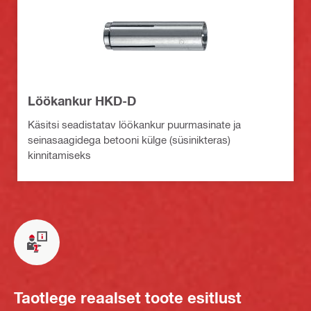
Löökankur HKD-D
Käsitsi seadistatav löökankur puurmasinate ja
seinasaagidega betooni külge (süsinikteras)
kinnitamiseks
Taotlege reaalset toote esitlust