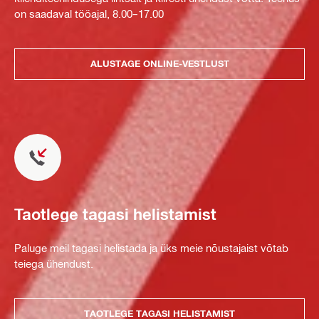
on saadaval tööajal, 8.00–17.00
ALUSTAGE ONLINE-VESTLUST
Taotlege tagasi helistamist
Paluge meil tagasi helistada ja üks meie nõustajaist võtab
teiega ühendust.
TAOTLEGE TAGASI HELISTAMIST