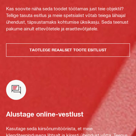
Kas soovite näha seda toodet töötamas just teie objektil?
Tellige tasuta esitlus ja meie spetsialist võtab teiega lähiajal
ühendust, täpsustamaks kohtumise üksikasju. Seda teenust
pakume ainult ettevõtetele ja eraettevõtjatele.
TAOTLEGE REAALSET TOOTE ESITLUST
Alustage online-vestlust
Kasutage seda kiirsõnumitööriista, et meie
klienditeenindusega lihtsalt ja kiiresti ühendust võtta. Teenus