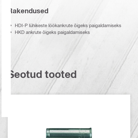
Rakendused
HDI-P lühikeste löökankrute õigeks paigaldamiseks
HKD ankrute õigeks paigaldamiseks
Seotud tooted