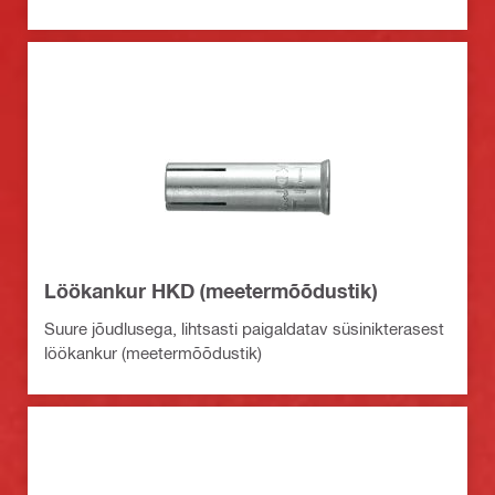
Löökankur HKD (meetermõõdustik)
Suure jõudlusega, lihtsasti paigaldatav süsinikterasest
löökankur (meetermõõdustik)