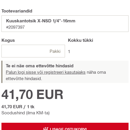
Tootevariandid
Kuuskantotsik X-NSD 1/4"-16mm
#2097397
Kogus
Kokku
tükki
Pakki
1
Te ei näe oma ettevõtte hindasid
Palun logi sisse või registreeri kasutajaks
näha oma
ettevõtte hindasid.
41,70 EUR
41,70 EUR
/
1 tk
Soodushind (ilma KM-ta)
LISAGE OSTUKORVI