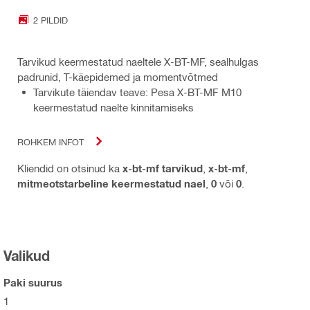
2 PILDID
Tarvikud keermestatud naeltele X-BT-MF, sealhulgas
padrunid, T-käepidemed ja momentvõtmed
Tarvikute täiendav teave: Pesa X-BT-MF M10
keermestatud naelte kinnitamiseks
ROHKEM INFOT
Kliendid on otsinud ka
x-bt-mf tarvikud
,
x-bt-mf
,
mitmeotstarbeline keermestatud nael
,
0
või
0
.
Valikud
Paki suurus
1