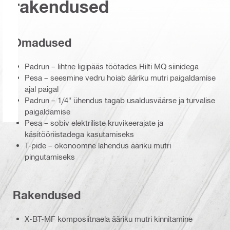
rakendused
Omadused
Padrun – lihtne ligipääs töötades Hilti MQ siinidega
Pesa – seesmine vedru hoiab ääriku mutri paigaldamise
ajal paigal
Padrun – 1/4" ühendus tagab usaldusväärse ja turvalise
paigaldamise
Pesa – sobiv elektriliste kruvikeerajate ja
käsitööriistadega kasutamiseks
T-pide – ökonoomne lahendus ääriku mutri
pingutamiseks
Rakendused
X-BT-MF komposiitnaela ääriku mutri kinnitamine