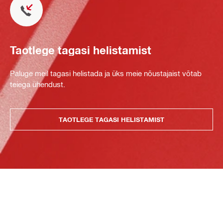
Taotlege tagasi helistamist
Paluge meil tagasi helistada ja üks meie nõustajaist võtab
teiega ühendust.
TAOTLEGE TAGASI HELISTAMIST