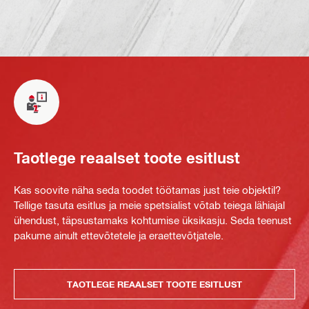
Taotlege reaalset toote esitlust
Kas soovite näha seda toodet töötamas just teie objektil?
Tellige tasuta esitlus ja meie spetsialist võtab teiega lähiajal
ühendust, täpsustamaks kohtumise üksikasju. Seda teenust
pakume ainult ettevõtetele ja eraettevõtjatele.
TAOTLEGE REAALSET TOOTE ESITLUST