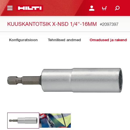
ÕHISISU JUURDE
LOGI SISSE VÕI REGISTR
OSTUKORV
KUUSKANTOTSIK X-NSD 1/4"-16MM
#2097397
Konfiguratsioon
Tehnilised andmed
Omadused ja rakendu