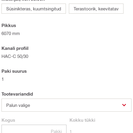
Süsinikteras, kuumtsingitud
Terastoorik, keevitatav
Pikkus
6070 mm
Kanali profiil
HAC-C 50/30
Paki suurus
1
Tootevariandid
Palun valige
Kogus
Kokku
tükki
Pakki
1