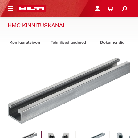
ÕHISISU JUURDE
LOGI SISSE VÕI REGISTR
OSTUKORV
HMC KINNITUSKANAL
Konfiguratsioon
Tehnilised andmed
Dokumendid