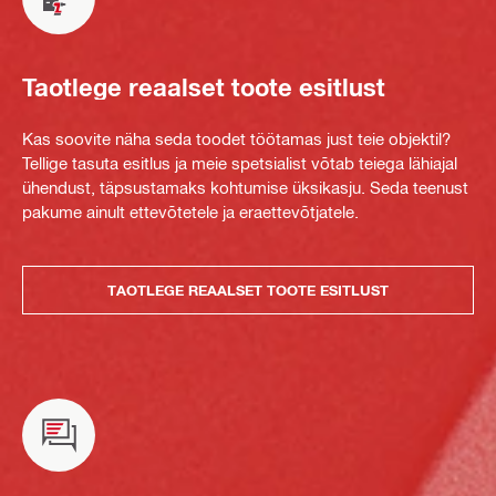
Taotlege reaalset toote esitlust
Kas soovite näha seda toodet töötamas just teie objektil?
Tellige tasuta esitlus ja meie spetsialist võtab teiega lähiajal
ühendust, täpsustamaks kohtumise üksikasju. Seda teenust
pakume ainult ettevõtetele ja eraettevõtjatele.
TAOTLEGE REAALSET TOOTE ESITLUST