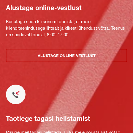
Alustage online-vestlust
Kasutage seda kiirsõnumitööriista, et meie
klienditeenindusega lihtsalt ja kiiresti ühendust võtta. Teenus
on saadaval tööajal, 8.00–17.00
ALUSTAGE ONLINE-VESTLUST
Taotlege tagasi helistamist
Paluge meil tagasi helistada ja üks meie nõustajaist võtab