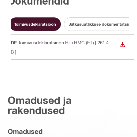
Dokumendid
Toimivusdeklaratsioon
Jätkusuutlikkuse dokumentatsioon
PDF
Toimivusdeklaratsioon Hilti HMC (ET)
[ 261.4
ALLAL
KB ]
Omadused ja
rakendused
Omadused