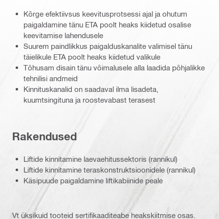
Kõrge efektiivsus keevitusprotsessi ajal ja ohutum
paigaldamine tänu ETA poolt heaks kiidetud osalise
keevitamise lahendusele
Suurem paindlikkus paigalduskanalite valimisel tänu
täielikule ETA poolt heaks kiidetud valikule
Tõhusam disain tänu võimalusele alla laadida põhjalikke
tehnilisi andmeid
Kinnituskanalid on saadaval ilma lisadeta,
kuumtsingituna ja roostevabast terasest
Rakendused
Liftide kinnitamine laevaehitussektoris (rannikul)
Liftide kinnitamine teraskonstruktsioonidele (rannikul)
Käsipuude paigaldamine liftikabiinide peale
Vt üksikuid tooteid sertifikaaditeabe heakskiitmise osas.