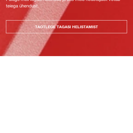
teiega ühendust.
TAOTLEGE TAGASI HELISTAMIST