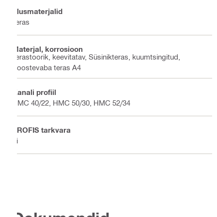
Alusmaterjalid
Teras
Materjal, korrosioon
Terastoorik, keevitatav, Süsinikteras, kuumtsingitud,
Roostevaba teras A4
Kanali profiil
HMC 40/22, HMC 50/30, HMC 52/34
PROFIS tarkvara
Ei