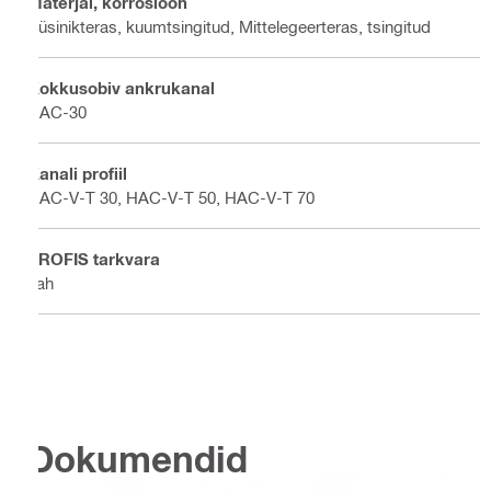
Materjal, korrosioon
Süsinikteras, kuumtsingitud, Mittelegeerteras, tsingitud
Kokkusobiv ankrukanal
HAC-30
Kanali profiil
HAC-V-T 30, HAC-V-T 50, HAC-V-T 70
PROFIS tarkvara
Jah
Dokumendid