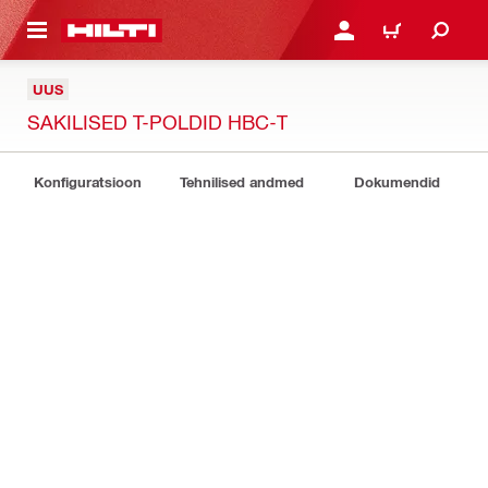
ÕHISISU JUURDE
LOGI SISSE VÕI REGISTR
OSTUKORV
UUS
SAKILISED T-POLDID HBC-T
Konfiguratsioon
Tehnilised andmed
Dokumendid