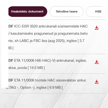
Heakskiidu dokument
Tehniline teave
HSE tea
PDF
ICC-ESR 3520 ankrukanali süsteemidele HAC
ALLAL
-V kasutamiseks pragunenud ja pragunemata beto
onis, sh LABC ja FBC lisa (aug 2025)
, inglise
[ 3.7
MB ]
PDF
ETA 11/0006 Hilti HAC(-V) ankrukanal
, inglise,
ALLAL
saksa, poola
[ 14.5 MB ]
PDF
ETA 11/0006 tootele HAC sissevalatav ankur
ALLAL
(ETAG -, Option -)
, inglise
[ 6.9 MB ]