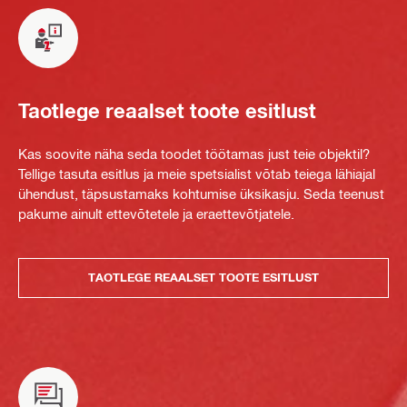
Taotlege reaalset toote esitlust
Kas soovite näha seda toodet töötamas just teie objektil?
Tellige tasuta esitlus ja meie spetsialist võtab teiega lähiajal
ühendust, täpsustamaks kohtumise üksikasju. Seda teenust
pakume ainult ettevõtetele ja eraettevõtjatele.
TAOTLEGE REAALSET TOOTE ESITLUST