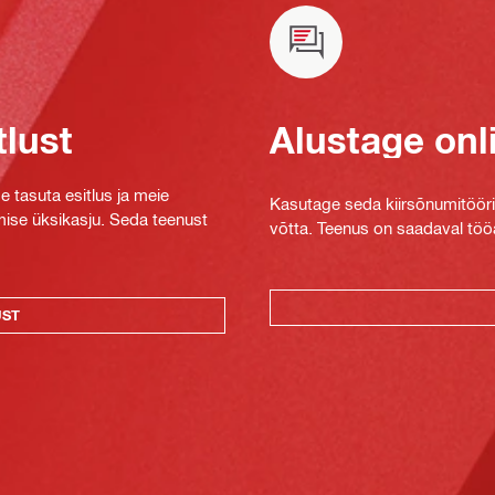
tlust
Alustage onl
e tasuta esitlus ja meie
Kasutage seda kiirsõnumitööriis
mise üksikasju. Seda teenust
võtta. Teenus on saadaval tööa
UST