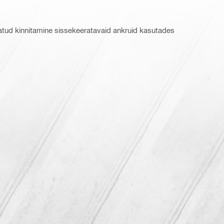
rjatud kinnitamine sissekeeratavaid ankruid kasutades