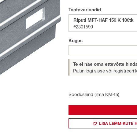
Tootevariandid
Riputi MFT-HAF 150 K 100tk
#2301599
Kogus
Te ei näe oma ettevõtte hind
Palun logi sisse või registreeri
Soodushind (ilma KM-ta)
LISA LEMMIKUTE 