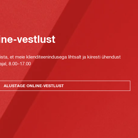
ine-vestlust
ta, et meie klienditeenindusega lihtsalt ja kiiresti ühendust
jal, 8.00–17.00
ALUSTAGE ONLINE-VESTLUST