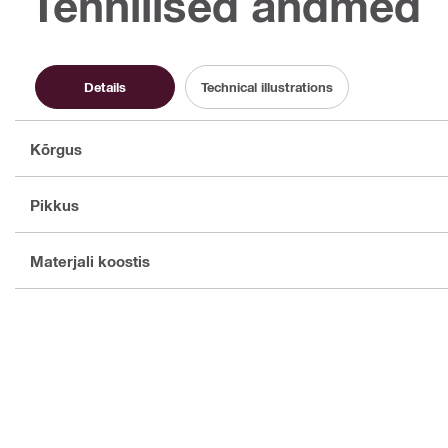
Tehnilised andmed
Details
Technical illustrations
Kõrgus
Pikkus
Materjali koostis