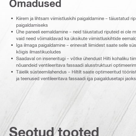
Omadused
Kiirem ja lihtsam viimistluskihi paigaldamine – täiustatud r
paigaldamiseks
Ühe paneeli eemaldamine – neid täiustatud riputeid ei ole mi
vaid need võimaldavad ka üksikute viimistluskihtide eemald
Iga ilmaga paigaldamine – erinevalt liimidest saate selle 
kõigis ilmastikuoludes
Saadaval on inseneritugi – võtke ühendust Hilti kohaliku tii
nõuandeid ventileeritava fassaadi alusstruktuuri optimeeri
Täielik süsteemilahendus – Hiltilt saate optimeeritud tööriis
ja teenused ventileeritava fassaadi iga paigaldusetapi jaoks
Seotud tooted