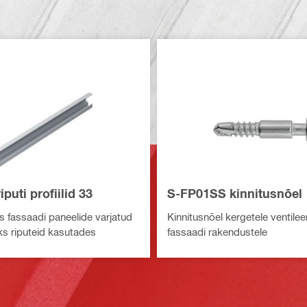
puti profiilid 33
S-FP01SS kinnitusnõel
s fassaadi paneelide varjatud
Kinnitusnõel kergetele ventilee
ks riputeid kasutades
fassaadi rakendustele