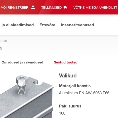
E VÕI REGISTREERI
TELLIMUSED
VÕTKE MEIEGA ÜHENDUST‎
i ja allalaadimised
Ettevõte
Inseneriteenused
idele
9
Omadused ja rakendused
Seotud tooted
Valikud
Materjali koostis
Alumiinium EN AW-6063 T66
Paki suurus
100