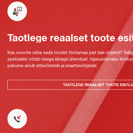
Taotlege reaalset toote esi
Kas soovite näha seda toodet töötamas just teie objektil? Tellig
spetsialist võtab teiega lähiajal ühendust, täpsustamaks kohtu
pakume ainult ettevõtetele ja eraettevõtjatele.
TAOTLEGE REAALSET TOOTE ESITL