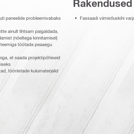
Rakendused
iputi paneelide probleemivabaks
Fassaadi viimistluskihi va
tte ainult lihtsam paigaldada,
amist (nõeltega kinnitamisel)
süsteemiga töötada peaaegu
miga, et saada projektipõhiseid
miseks
tad, tööriistade kulumaterjalid