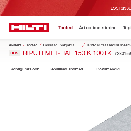
LOGI SISS
Tooted
Äri optimeerimine
Tug
Avaleht
Tooted
Fassaadi paigaldamise süsteemid
Tarvikud fassaadisüsteem
RIPUTI MFT-HAF 150 K 100TK
UUS
#230159
Konfiguratsioon
Tehnilised andmed
Dokumendid