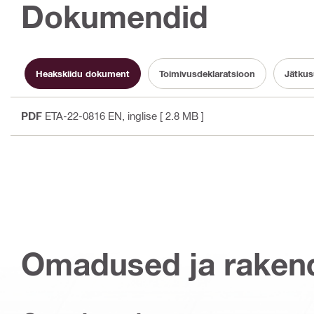
Dokumendid
Heakskiidu dokument
Toimivusdeklaratsioon
Jätkus
PDF
ETA-22-0816 EN
, inglise
[ 2.8 MB ]
Omadused ja raken