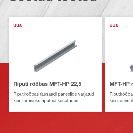
UUS
UUS
Riputi rööbas MFT-HP 22,5
MFT-HP ri
Riputirööbas fassaadi paneelide varjatud
Riputirööba
kinnitamiseks riputeid kasutades
kinnitamise