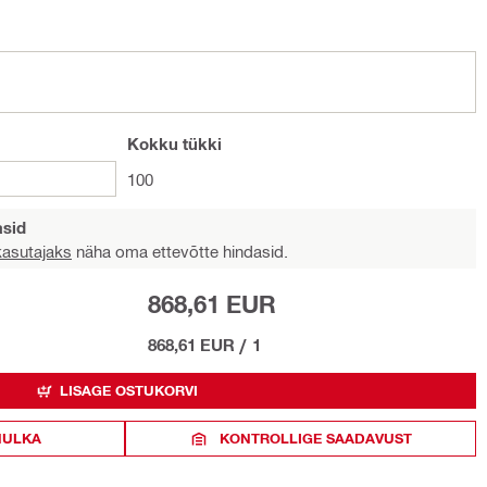
Kokku
tükki
100
asid
 kasutajaks
näha oma ettevõtte hindasid.
868,61 EUR
868,61 EUR
/
1
LISAGE OSTUKORVI
HULKA
KONTROLLIGE SAADAVUST