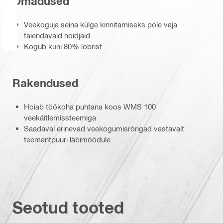
Omadused
Veekoguja seina külge kinnitamiseks pole vaja
täiendavaid hoidjaid
Kogub kuni 80% lobrist
Rakendused
Hoiab töökoha puhtana koos WMS 100
veekäitlemissteemiga
Saadaval erinevad veekogumisrõngad vastavalt
teemantpuuri läbimõõdule
Seotud tooted