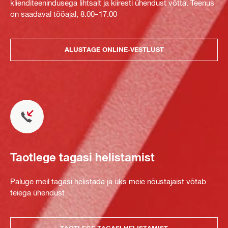
klienditeenindusega lihtsalt ja kiiresti ühendust võtta. Teenus
on saadaval tööajal, 8.00–17.00
ALUSTAGE ONLINE-VESTLUST
Taotlege tagasi helistamist
Paluge meil tagasi helistada ja üks meie nõustajaist võtab
teiega ühendust.