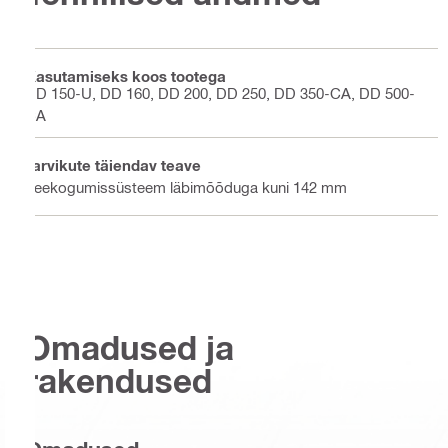
Kasutamiseks koos tootega
DD 150-U, DD 160, DD 200, DD 250, DD 350-CA, DD 500-
CA
Tarvikute täiendav teave
Veekogumissüsteem läbimõõduga kuni 142 mm
Omadused ja
rakendused