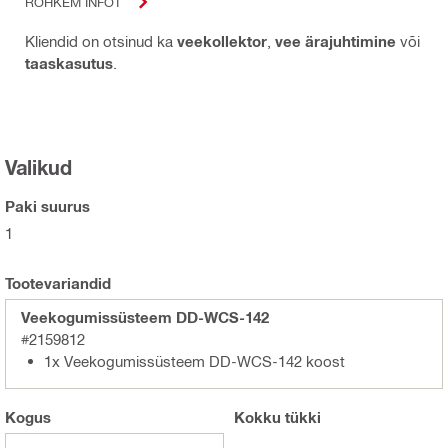
ROHKEM INFOT
Kliendid on otsinud ka
veekollektor
,
vee ärajuhtimine
või
taaskasutus
.
Valikud
Paki suurus
1
Tootevariandid
Veekogumissüsteem DD-WCS-142
#2159812
1x Veekogumissüsteem DD-WCS-142 koost
Kogus
Kokku
tükki