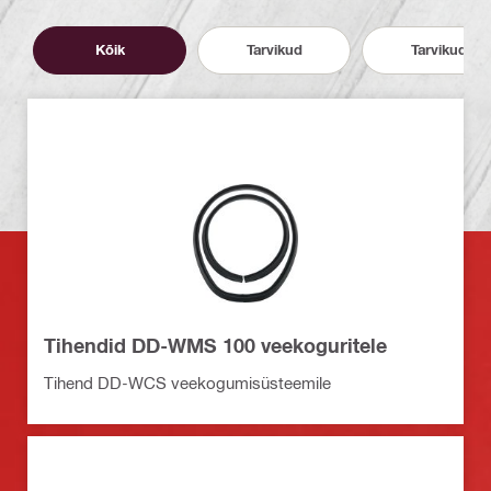
Kõik
Tarvikud
Tarvikud
Tihendid DD-WMS 100 veekoguritele
Tihend DD-WCS veekogumisüsteemile