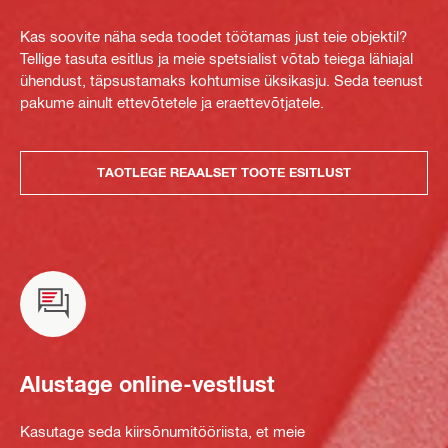
Kas soovite näha seda toodet töötamas just teie objektil?
Tellige tasuta esitlus ja meie spetsialist võtab teiega lähiajal
ühendust, täpsustamaks kohtumise üksikasju. Seda teenust
pakume ainult ettevõtetele ja eraettevõtjatele.
TAOTLEGE REAALSET TOOTE ESITLUST
Alustage online-vestlust
Kasutage seda kiirsõnumitööriista, et meie