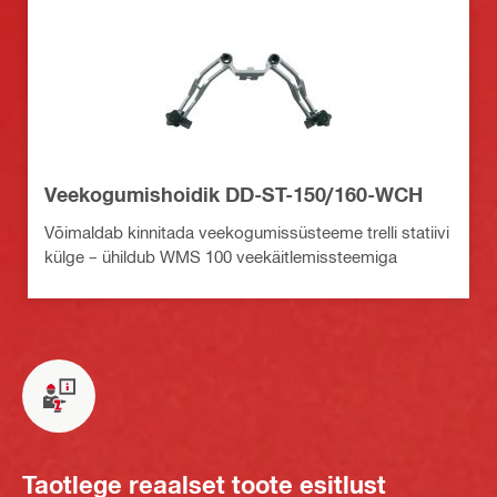
Veekogumishoidik DD-ST-150/160-WCH
Võimaldab kinnitada veekogumissüsteeme trelli statiivi
külge – ühildub WMS 100 veekäitlemissteemiga
Taotlege reaalset toote esitlust