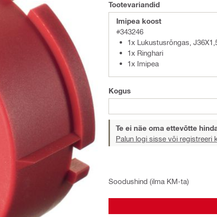
Tootevariandid
Imipea koost
#343246
1x Lukustusrõngas, J36X1,
1x Ringhari
1x Imipea
Kogus
Te ei näe oma ettevõtte hind
Palun logi sisse või registreeri
Soodushind (ilma KM-ta)