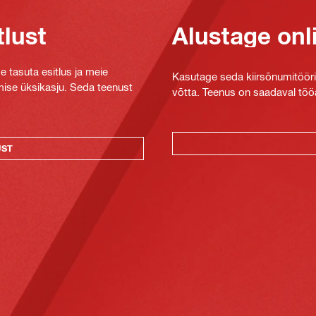
tlust
Alustage onl
e tasuta esitlus ja meie
Kasutage seda kiirsõnumitööriis
mise üksikasju. Seda teenust
võtta. Teenus on saadaval tööa
UST
t