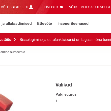
E VÕI REGISTREERI
TELLIMUSED
VÕTKE MEIEGA ÜHENDUST‎
i ja allalaadimised
Ettevõte
Inseneriteenused
ustööd
Sisselogimine ja ostufunktsioonid on tagasi mõne tunni
ldamise süsteemid
Valikud
Paki suurus
1