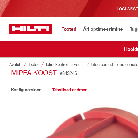
LOGI SISS
Tooted
Äri optimeerimine
Tug
Hoold
Avaleht
Tooted
Tolmukontroll ja vee juhtimine
Integreeritud tolmu eema
IMIPEA KOOST
#343246
Konfiguratsioon
Tehnilised andmed