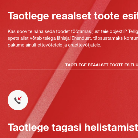
Taotlege reaalset toote esi
Kas soovite näha seda toodet töötamas just teie objektil? Tellig
spetsialist võtab teiega lähiajal ühendust, täpsustamaks kohtu
pakume ainult ettevõtetele ja eraettevõtjatele.
TAOTLEGE REAALSET TOOTE ESITL
Taotlege tagasi helistamis