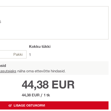
5
Kokku
tükki
Pakki
1
asid
 kasutajaks
näha oma ettevõtte hindasid.
44,38 EUR
44,38 EUR
/
1 tk
LISAGE OSTUKORVI