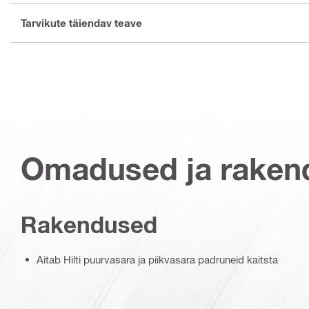
Tarvikute täiendav teave
Omadused ja raken
Rakendused
Aitab Hilti puurvasara ja piikvasara padruneid kaitsta