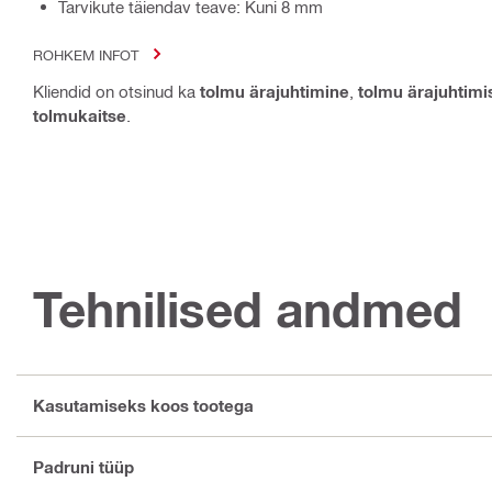
Tarvikute täiendav teave: Kuni 8 mm
ROHKEM INFOT
Kliendid on otsinud ka
tolmu ärajuhtimine
,
tolmu ärajuhtim
tolmukaitse
.
Tehnilised andmed
Kasutamiseks koos tootega
Padruni tüüp