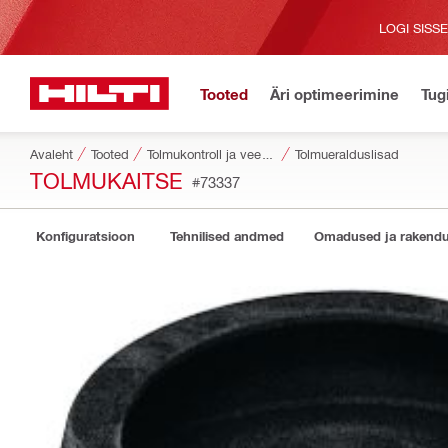
LOGI SISS
Tooted
Äri optimeerimine
Tug
Avaleht
Tooted
Tolmukontroll ja vee juhtimine
Tolmueralduslisad
TOLMUKAITSE
#73337
Konfiguratsioon
Tehnilised andmed
Omadused ja rakend