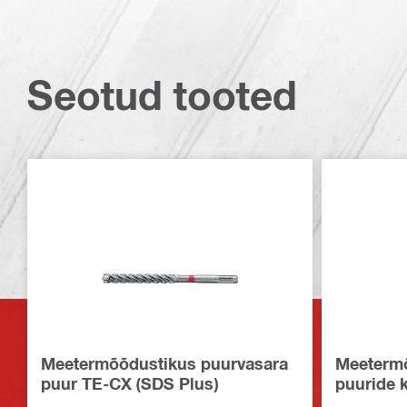
Seotud tooted
Meetermõõdustikus puurvasara
Meetermõ
puur TE-CX (SDS Plus)
puuride 
Plus)