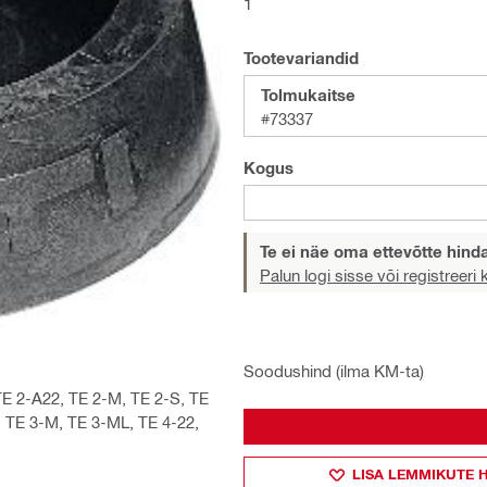
1
Tootevariandid
Tolmukaitse
#73337
Kogus
Te ei näe oma ettevõtte hind
Palun logi sisse või registreeri
Soodushind (ilma KM-ta)
TE 2-A22, TE 2-M, TE 2-S, TE
, TE 3-M, TE 3-ML, TE 4-22,
LISA LEMMIKUTE 