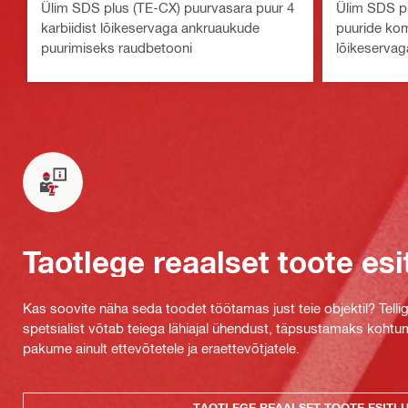
Ülim SDS plus (TE-CX) puurvasara puur 4
Ülim SDS p
karbiidist lõikeservaga ankruaukude
puuride komp
puurimiseks raudbetooni
lõikeservag
Taotlege reaalset toote esi
Kas soovite näha seda toodet töötamas just teie objektil? Tellig
spetsialist võtab teiega lähiajal ühendust, täpsustamaks kohtu
pakume ainult ettevõtetele ja eraettevõtjatele.
TAOTLEGE REAALSET TOOTE ESITL