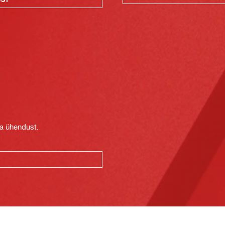
t
ga ühendust.