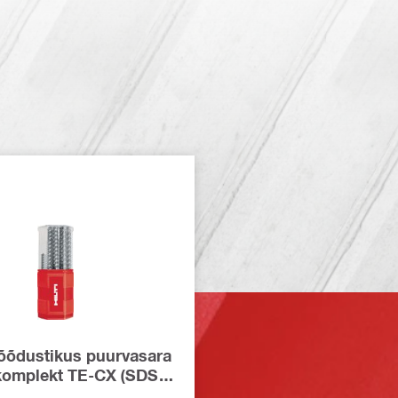
õdustikus puurvasara
komplekt TE-CX (SDS