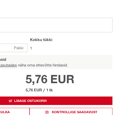
Kokku
tükki
Pakki
1
asid
 kasutajaks
näha oma ettevõtte hindasid.
5,76 EUR
5,76 EUR
/
1 tk
LISAGE OSTUKORVI
HULKA
KONTROLLIGE SAADAVUST