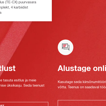
lus (TE-CX) puurvasara
lekt, 4 karbiidist
a
tlust
Alustage onl
e tasuta esitlus ja meie
Kasutage seda kiirsõnumitööriis
mise üksikasju. Seda teenust
võtta. Teenus on saadaval tööa
UST