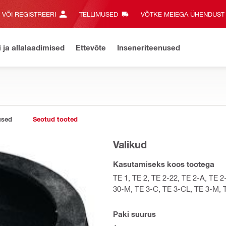
E VÕI REGISTREERI
TELLIMUSED
VÕTKE MEIEGA ÜHENDUST‎
i ja allalaadimised
Ettevõte
Inseneriteenused
used
Seotud tooted
Valikud
Kasutamiseks koos tootega
TE 1, TE 2, TE 2-22, TE 2-A, TE 
30-M, TE 3-C, TE 3-CL, TE 3-M, T
Paki suurus