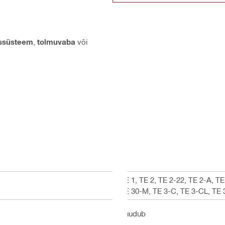
issüsteem
,
tolmuvaba
või
TE 1, TE 2, TE 2-22, TE 2-A, T
TE 30-M, TE 3-C, TE 3-CL, TE 3
puudub