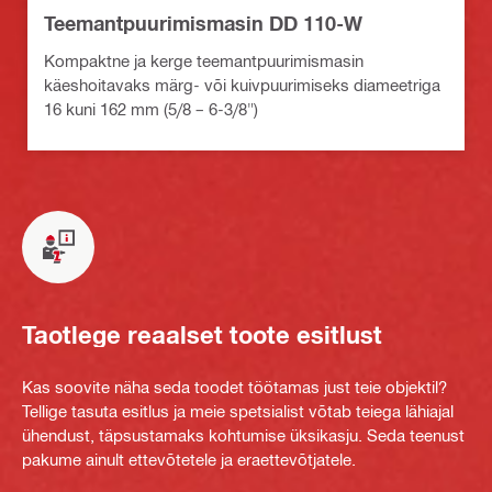
Teemantpuurimismasin DD 110-W
Kompaktne ja kerge teemantpuurimismasin
käeshoitavaks märg- või kuivpuurimiseks diameetriga
16 kuni 162 mm (5/8 – 6-3/8")
Taotlege reaalset toote esitlust
Kas soovite näha seda toodet töötamas just teie objektil?
Tellige tasuta esitlus ja meie spetsialist võtab teiega lähiajal
ühendust, täpsustamaks kohtumise üksikasju. Seda teenust
pakume ainult ettevõtetele ja eraettevõtjatele.