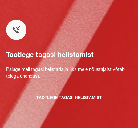
Taotlege tagasi helistamist
Paluge meil tagasi helistada ja üks meie nõustajaist võtab
teiega ühendust.
TAOTLEGE TAGASI HELISTAMIST