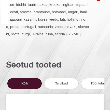
ALLAL
a, cn, tšehhi, taani, saksa, kreeka, inglise, hispaani
a, eesti, soome, prantsuse, horvaadi, ungari, itaali
a, jaapani, kasahhi, korea, leedu, läti, hollandi, norr
a, poola, portugali, rumeenia, vene, slovaki, slovee
ni, rootsi, türgi, ukraina, hiina, serbia
[ 6.5 MB ]
Seotud tooted
Kõik
Tarvikud
Tööriistad