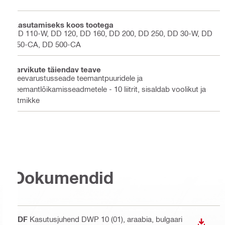
Kasutamiseks koos tootega
DD 110-W, DD 120, DD 160, DD 200, DD 250, DD 30-W, DD
350-CA, DD 500-CA
Tarvikute täiendav teave
Veevarustusseade teemantpuuridele ja
teemantlõikamisseadmetele - 10 liitrit, sisaldab voolikut ja
liitmikke
Dokumendid
PDF
Kasutusjuhend DWP 10 (01)
, araabia, bulgaari