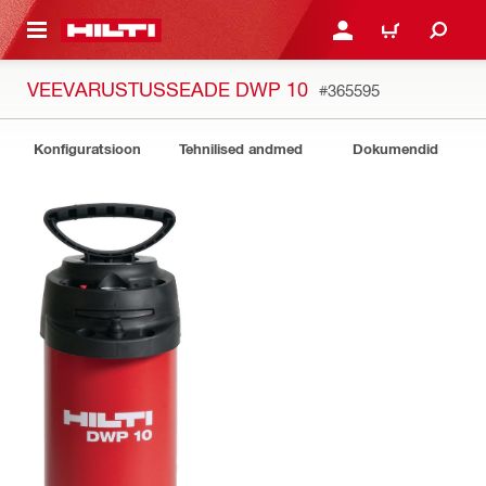
ÕHISISU JUURDE
LOGI SISSE VÕI REGISTR
OSTUKORV
VEEVARUSTUSSEADE DWP 10
#365595
Konfiguratsioon
Tehnilised andmed
Dokumendid