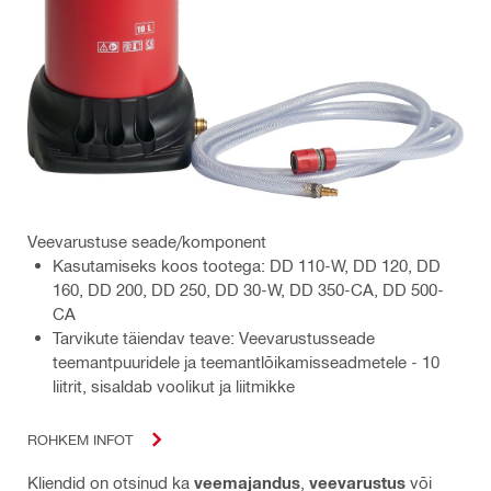
Veevarustuse seade/komponent
Kasutamiseks koos tootega: DD 110-W, DD 120, DD
160, DD 200, DD 250, DD 30-W, DD 350-CA, DD 500-
CA
Tarvikute täiendav teave: Veevarustusseade
teemantpuuridele ja teemantlõikamisseadmetele - 10
liitrit, sisaldab voolikut ja liitmikke
ROHKEM INFOT
Kliendid on otsinud ka
veemajandus
,
veevarustus
või