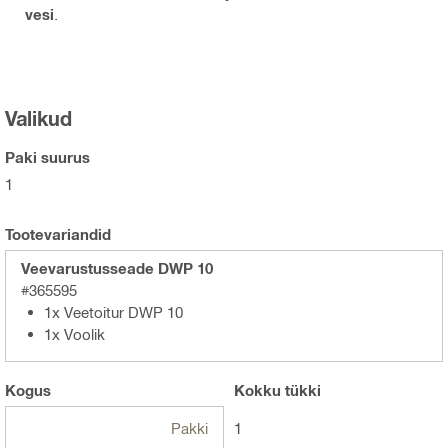
vesi
.
Valikud
Paki suurus
1
Tootevariandid
Veevarustusseade DWP 10
#365595
1x Veetoitur DWP 10
1x Voolik
Kogus
Kokku
tükki
Pakki
1