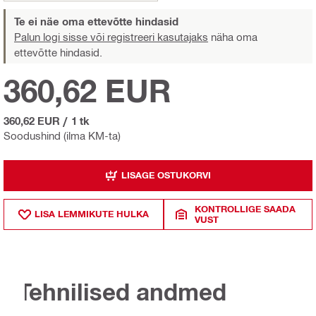
Te ei näe oma ettevõtte hindasid
Palun logi sisse või registreeri kasutajaks
näha oma
ettevõtte hindasid.
360,62 EUR
360,62 EUR
/
1 tk
Soodushind (ilma KM-ta)
LISAGE OSTUKORVI
KONTROLLIGE SAADA
LISA LEMMIKUTE HULKA
VUST
Tehnilised andmed