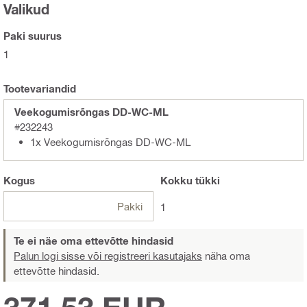
Valikud
Paki suurus
1
Tootevariandid
Veekogumisrõngas DD-WC-ML
#232243
1x Veekogumisrõngas DD-WC-ML
Kogus
Kokku
tükki
Pakki
1
Te ei näe oma ettevõtte hindasid
Palun logi sisse või registreeri kasutajaks
näha oma
ettevõtte hindasid.