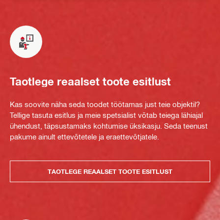
Taotlege reaalset toote esitlust
Kas soovite näha seda toodet töötamas just teie objektil?
Tellige tasuta esitlus ja meie spetsialist võtab teiega lähiajal
ühendust, täpsustamaks kohtumise üksikasju. Seda teenust
pakume ainult ettevõtetele ja eraettevõtjatele.
TAOTLEGE REAALSET TOOTE ESITLUST