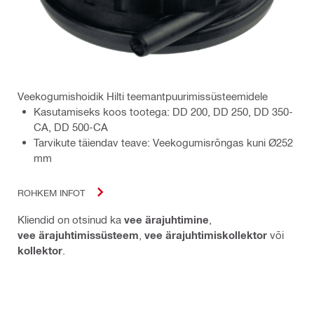
Veekogumishoidik Hilti teemantpuurimissüsteemidele
Kasutamiseks koos tootega: DD 200, DD 250, DD 350-
CA, DD 500-CA
Tarvikute täiendav teave: Veekogumisrõngas kuni Ø252
mm
ROHKEM INFOT
Kliendid on otsinud ka
vee ärajuhtimine
,
vee ärajuhtimissüsteem
,
vee ärajuhtimiskollektor
või
kollektor
.