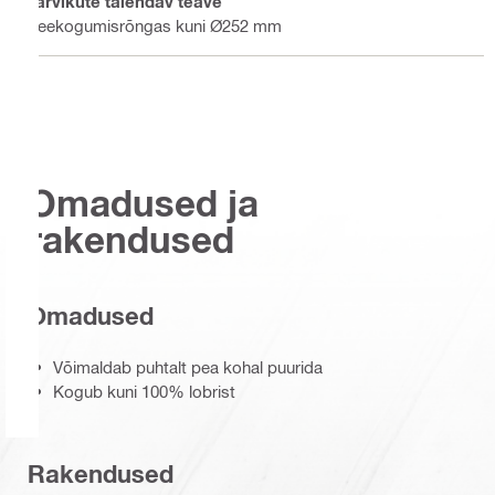
Tarvikute täiendav teave
Veekogumisrõngas kuni Ø252 mm
Omadused ja
rakendused
Omadused
Võimaldab puhtalt pea kohal puurida
Kogub kuni 100% lobrist
Rakendused