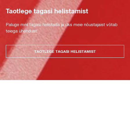
Taotlege tagasi helistamist
Paluge meil tagasi helistada ja üks meie nõustajaist võtab
teiega ühendust.
TAOTLEGE TAGASI HELISTAMIST