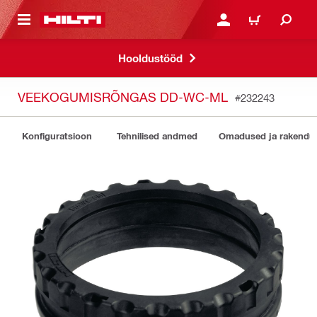
ÕHISISU JUURDE
LOGI SISSE VÕI REGISTR
OSTUKORV
Hooldustööd
VEEKOGUMISRÕNGAS DD-WC-ML
#232243
Konfiguratsioon
Tehnilised andmed
Omadused ja rakendu