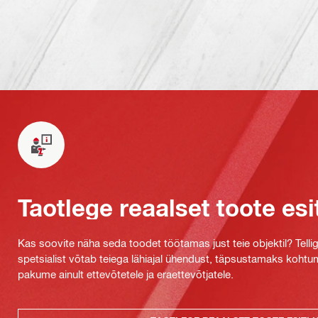
Taotlege reaalset toote esi
Kas soovite näha seda toodet töötamas just teie objektil? Tellig
spetsialist võtab teiega lähiajal ühendust, täpsustamaks kohtu
pakume ainult ettevõtetele ja eraettevõtjatele.