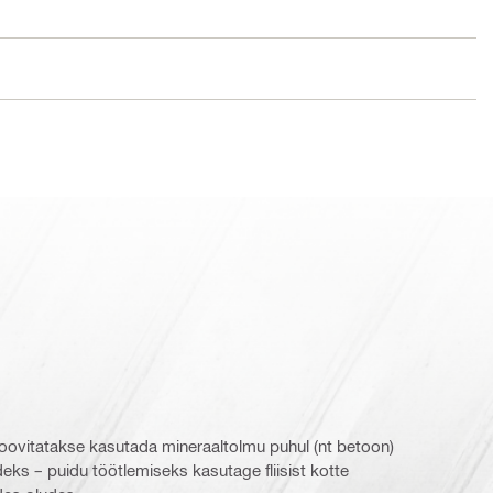
soovitatakse kasutada mineraaltolmu puhul (nt betoon)
eks – puidu töötlemiseks kasutage fliisist kotte