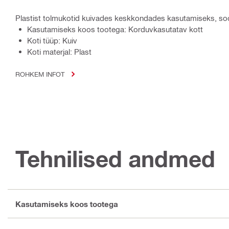
Plastist tolmukotid kuivades keskkondades kasutamiseks, soo
Kasutamiseks koos tootega: Korduvkasutatav kott
Koti tüüp: Kuiv
Koti materjal: Plast
ROHKEM INFOT
Tehnilised andmed
Kasutamiseks koos tootega