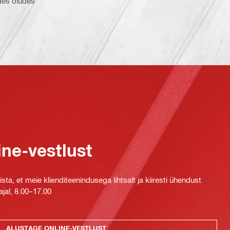
des oludes
ine-vestlust
ta, et meie klienditeenindusega lihtsalt ja kiiresti ühendust
jal, 8.00–17.00
ALUSTAGE ONLINE-VESTLUST