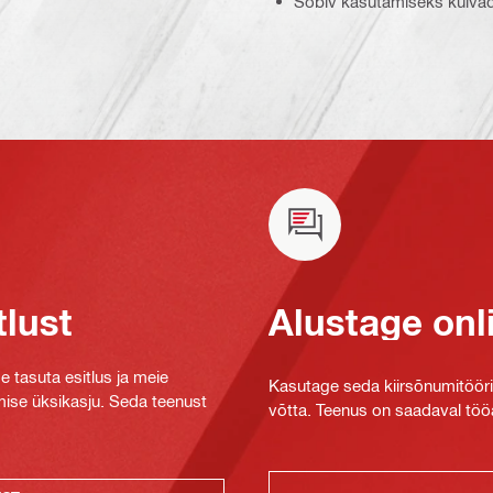
Sobiv kasutamiseks kuiva
tlust
Alustage onl
e tasuta esitlus ja meie
Kasutage seda kiirsõnumitööriis
mise üksikasju. Seda teenust
võtta. Teenus on saadaval tööa