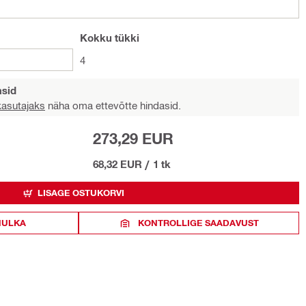
Kokku
tükki
4
asid
 kasutajaks
näha oma ettevõtte hindasid.
273,29 EUR
68,32 EUR
/
1 tk
LISAGE OSTUKORVI
HULKA
KONTROLLIGE SAADAVUST