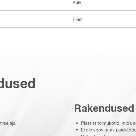
Kuiv
Plast
dused
Rakendused
ise ajal
Plastist tolmukotid, mida 
Ei ole soovitatav puidutööd