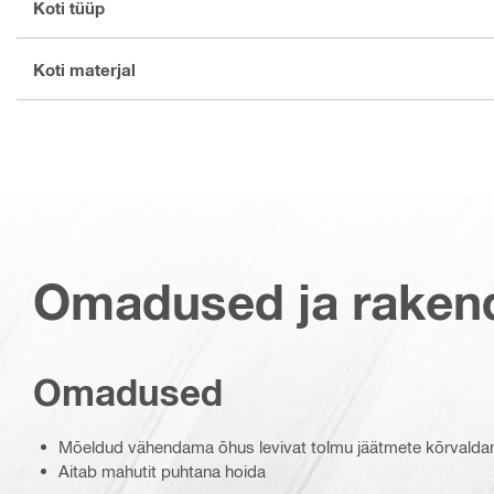
Koti tüüp
Koti materjal
Omadused ja raken
Omadused
Mõeldud vähendama õhus levivat tolmu jäätmete kõrvaldam
Aitab mahutit puhtana hoida