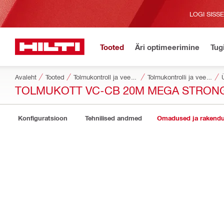
LOGI SISS
Tooted
Äri optimeerimine
Tug
Avaleht
Tooted
Tolmukontroll ja vee juhtimine
Tolmukontrolli ja vee juhtimise tarvikud
TOLMUKOTT VC-CB 20M MEGA STRON
Konfiguratsioon
Tehnilised andmed
Omadused ja rakend