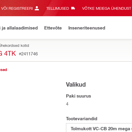
E VÕI REGISTREERI
TELLIMUSED
VÕTKE MEIEGA ÜHENDUST‎
i ja allalaadimised
Ettevõte
Inseneriteenused
Ühekordsed kotid
G 4TK
#2411746
used
Valikud
Paki suurus
4
Tootevariandid
Tolmukott VC-CB 20m mega s