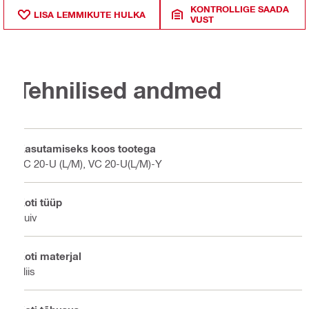
KONTROLLIGE SAADA
LISA LEMMIKUTE HULKA
VUST
Tehnilised andmed
Kasutamiseks koos tootega
VC 20-U (L/M), VC 20-U(L/M)-Y
Koti tüüp
Kuiv
Koti materjal
Fliis