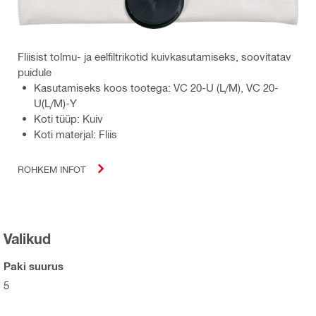
Fliisist tolmu- ja eelfiltrikotid kuivkasutamiseks, soovitatav
puidule
Kasutamiseks koos tootega: VC 20-U (L/M), VC 20-
U(L/M)-Y
Koti tüüp: Kuiv
Koti materjal: Fliis
ROHKEM INFOT
Valikud
Paki suurus
5