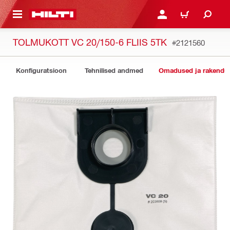
ÕHISISU JUURDE
LOGI SISSE VÕI REGISTR
OSTUKORV
TOLMUKOTT VC 20/150-6 FLIIS 5TK
#2121560
Konfiguratsioon
Tehnilised andmed
Omadused ja rakendu