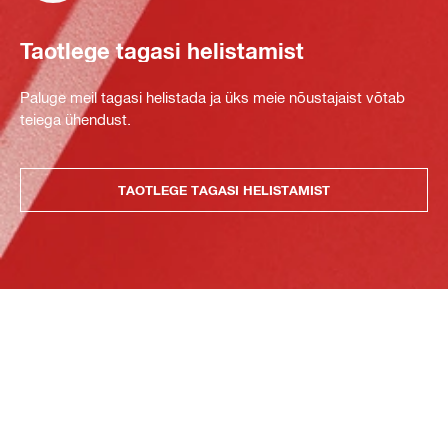
Taotlege tagasi helistamist
Paluge meil tagasi helistada ja üks meie nõustajaist võtab
teiega ühendust.
TAOTLEGE TAGASI HELISTAMIST