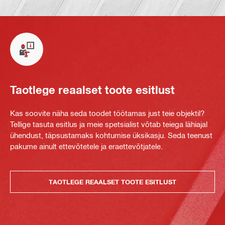
Taotlege reaalset toote esitlust
Kas soovite näha seda toodet töötamas just teie objektil?
Tellige tasuta esitlus ja meie spetsialist võtab teiega lähiajal
ühendust, täpsustamaks kohtumise üksikasju. Seda teenust
pakume ainult ettevõtetele ja eraettevõtjatele.
TAOTLEGE REAALSET TOOTE ESITLUST