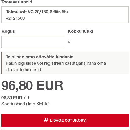
Tootevariandid
Tolmukott VC 20/150-6 fliis 5tk
#2121560
Kogus
Kokku
tükki
5
Te ei näe oma ettevõtte hindasid
Palun logi sisse või registreeri kasutajaks
näha oma
ettevõtte hindasid.
96,80 EUR
96,80 EUR
/
1
Soodushind (ilma KM-ta)
LISAGE OSTUKORVI