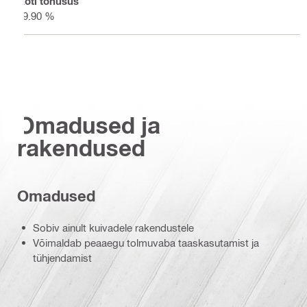
Koti tõhusus
99.90 %
Omadused ja
rakendused
Omadused
Sobiv ainult kuivadele rakendustele
Võimaldab peaaegu tolmuvaba taaskasutamist ja
tühjendamist