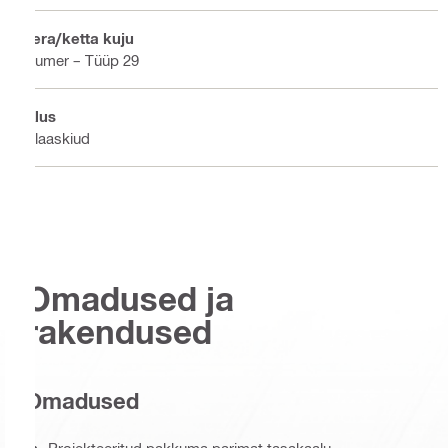
Tera/ketta kuju
Kumer – Tüüp 29
Alus
Klaaskiud
Omadused ja
rakendused
Omadused
Projekteeritud pakkuma parimat tasakaalu