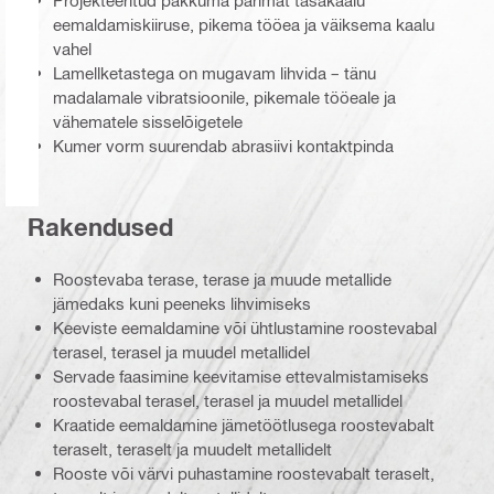
eemaldamiskiiruse, pikema tööea ja väiksema kaalu
vahel
Lamellketastega on mugavam lihvida – tänu
madalamale vibratsioonile, pikemale tööeale ja
vähematele sisselõigetele
Kumer vorm suurendab abrasiivi kontaktpinda
Rakendused
Roostevaba terase, terase ja muude metallide
jämedaks kuni peeneks lihvimiseks
Keeviste eemaldamine või ühtlustamine roostevabal
terasel, terasel ja muudel metallidel
Servade faasimine keevitamise ettevalmistamiseks
roostevabal terasel, terasel ja muudel metallidel
Kraatide eemaldamine jämetöötlusega roostevabalt
teraselt, teraselt ja muudelt metallidelt
Rooste või värvi puhastamine roostevabalt teraselt,