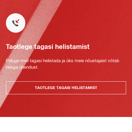
Taotlege tagasi helistamist
Paluge meil tagasi helistada ja üks meie nõustajaist võtab
teiega ühendust.
TAOTLEGE TAGASI HELISTAMIST