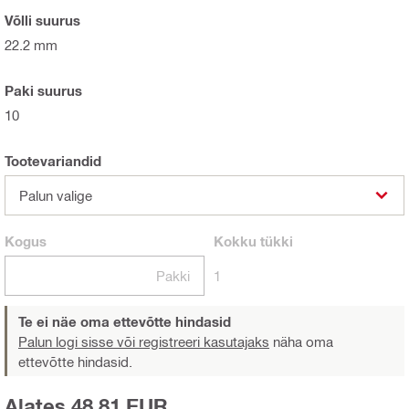
Võlli suurus
22.2 mm
Paki suurus
10
Tootevariandid
Palun valige
Kogus
Kokku
tükki
Pakki
1
Te ei näe oma ettevõtte hindasid
Palun logi sisse või registreeri kasutajaks
näha oma
ettevõtte hindasid.
Alates 48,81 EUR