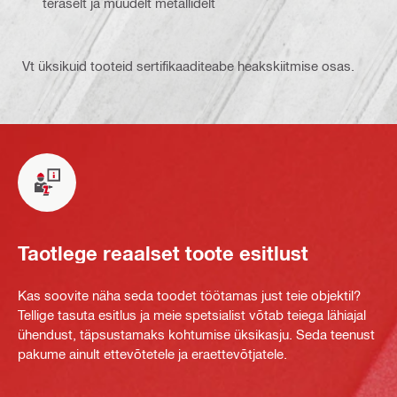
teraselt ja muudelt metallidelt
Vt üksikuid tooteid sertifikaaditeabe heakskiitmise osas.
Taotlege reaalset toote esitlust
Kas soovite näha seda toodet töötamas just teie objektil?
Tellige tasuta esitlus ja meie spetsialist võtab teiega lähiajal
ühendust, täpsustamaks kohtumise üksikasju. Seda teenust
pakume ainult ettevõtetele ja eraettevõtjatele.