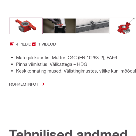
4 PILDID
1 VIDEOD
Materjali koostis: Mutter: C4C (EN 10263-2), PA66
Pinna viimistlus: Välikattega – HDG
Keskkonnatingimused: Välistingimustes, väike kuni mõõduk
ROHKEM INFOT
Tehnilised andmed