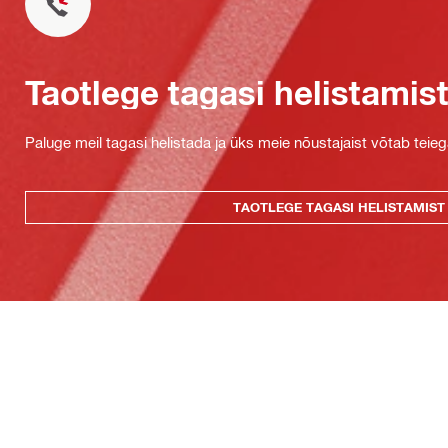
Taotlege tagasi helistamis
Paluge meil tagasi helistada ja üks meie nõustajaist võtab teie
TAOTLEGE TAGASI HELISTAMIST