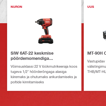
NURON
UUS
SIW 6AT-22 keskmise
MT-90H OC
pöördemomendiga
Vastupidav k
löökmutrikeeraja
Võimsusklassi 22 V löökmutrikeeraja koos
välistingim
tugeva 1/2" hõõrderõngaga alasiga
THB/MT-HL
kiiremaks ja ohutumaks ankurdamiseks ja
poltide kinnitamiseks