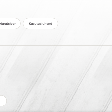
klaratsioon
Kasutusjuhend