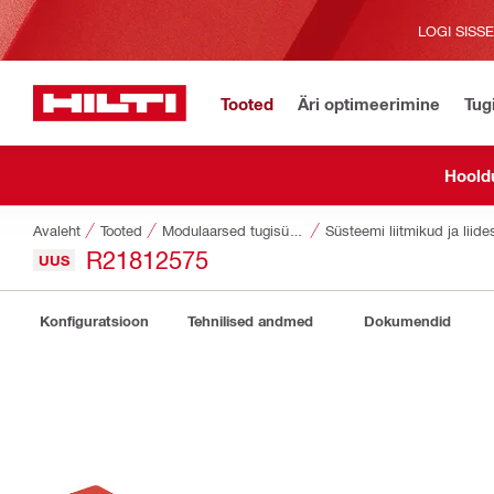
LOGI SISS
Tooted
Äri optimeerimine
Tug
Hoold
Avaleht
Tooted
Modulaarsed tugisüsteemid
Süsteemi liitmikud ja liid
R21812575
UUS
Konfiguratsioon
Tehnilised andmed
Dokumendid