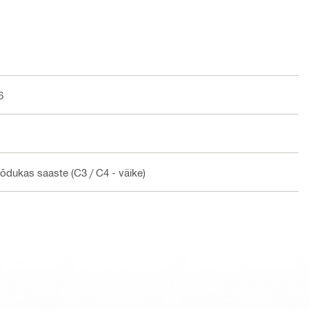
6
õõdukas saaste (C3 / C4 - väike)