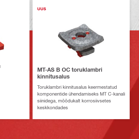
UUS
d
MT-AS B OC toruklambri
kinnitusalus
Toruklambri kinnitusalus keermestatud
komponentide ühendamiseks MT C-kanali
siinidega, mõõdukalt korrosiivsetes
keskkondades