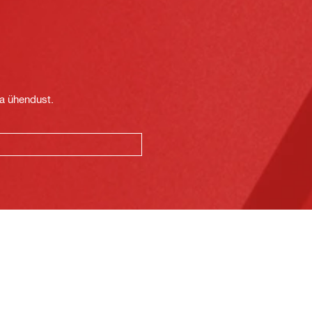
t
ga ühendust.