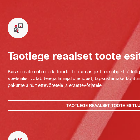
Taotlege reaalset toote esi
Kas soovite näha seda toodet töötamas just teie objektil? Tellig
spetsialist võtab teiega lähiajal ühendust, täpsustamaks kohtu
pakume ainult ettevõtetele ja eraettevõtjatele.
TAOTLEGE REAALSET TOOTE ESITL