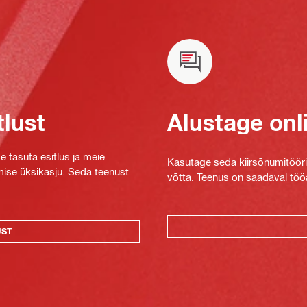
tlust
Alustage onl
e tasuta esitlus ja meie
Kasutage seda kiirsõnumitööriis
mise üksikasju. Seda teenust
võtta. Teenus on saadaval tööa
UST