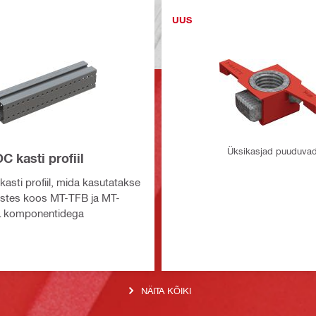
UUS
Üksikasjad puuduva
 kasti profiil
asti profiil, mida kasutatakse
ustes koos MT-TFB ja MT-
 komponentidega
NÄITA KÕIKI