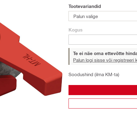
Tootevariandid
Palun valige
Kogus
Te ei näe oma ettevõtte hind
Palun logi sisse või registreeri
Soodushind (ilma KM-ta)