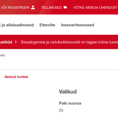
E VÕI REGISTREERI
TELLIMUSED
VÕTKE MEIEGA ÜHENDUST‎
i ja allalaadimised
Ettevõte
Inseneriteenused
ustööd
Sisselogimine ja ostufunktsioonid on tagasi mõne tunni
esed
Seotud tooted
Valikud
Paki suurus
25