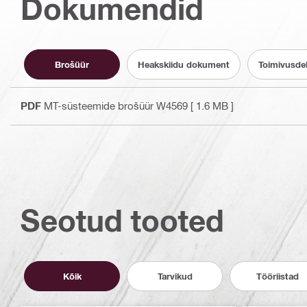
Dokumendid
Brošüür
Heakskiidu dokument
Toimivusde
PDF
MT-süsteemide brošüür W4569
[ 1.6 MB ]
Seotud tooted
Kõik
Tarvikud
Tööriistad