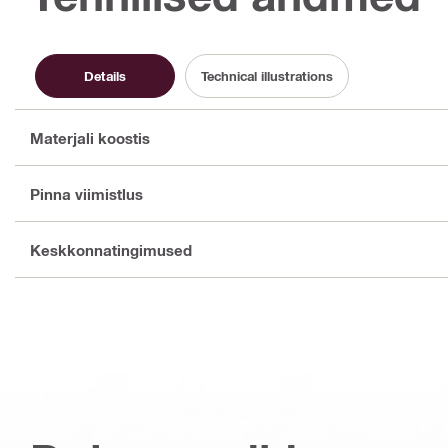
Details
Technical illustrations
Materjali koostis
Pinna viimistlus
Keskkonnatingimused