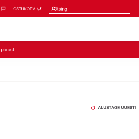
Otsingu soovitused
Otsing
OSTUKORV
 pärast
ALUSTAGE UUESTI