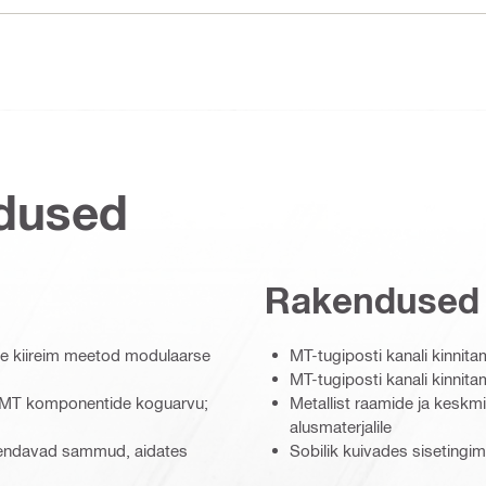
dused
Rakendused
ie kiireim meetod modulaarse
MT-tugiposti kanali kinnit
MT-tugiposti kanali kinnita
lt MT komponentide koguarvu;
Metallist raamide ja kesk
alusmaterjalile
äiendavad sammud, aidates
Sobilik kuivades siseting