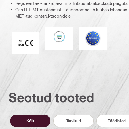
Reguleeritav – ankru ava, mis lihtsustab alusplaadi paigutam
Osa Hilti MT-süsteemist – ökonoomne kõik ühes lahendus pr
MEP-tugikonstruktsoonidele
DNV
Eurocode
CE EN 1090 vastavusmärgis
Seotud tooted
Kõik
Tarvikud
Tööriistad