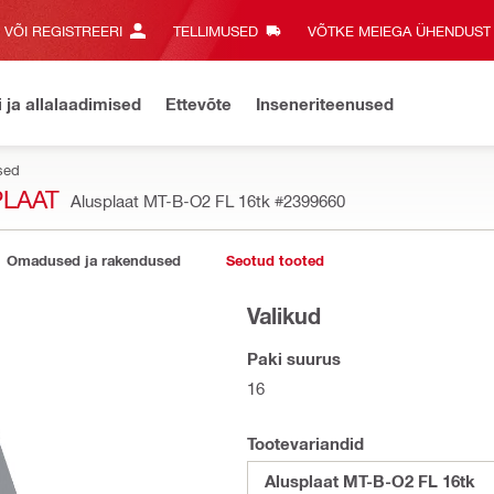
E VÕI REGISTREERI
TELLIMUSED
VÕTKE MEIEGA ÜHENDUST‎
i ja allalaadimised
Ettevõte
Inseneriteenused
esed
PLAAT
Alusplaat MT-B-O2 FL 16tk
#2399660
Omadused ja rakendused
Seotud tooted
Valikud
Paki suurus
16
Tootevariandid
Alusplaat MT-B-O2 FL 16tk