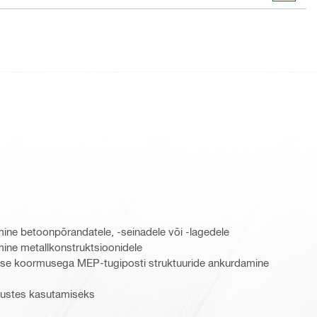
amine betoonpõrandatele, -seinadele või -lagedele
mine metallkonstruktsioonidele
mise koormusega MEP-tugiposti struktuuride ankurdamine
imustes kasutamiseks