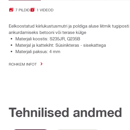
7 PILDID
1 VIDEOD
Eelkoostatud kiirlukustusmutri ja poldiga aluse liitmik tugiposti
ankurdamiseks betooni või terase külge
Materjali koostis: S235JR, Q235B
Materjal ja kattekiht: Süsinikteras - sisekattega
Materjali paksus: 4 mm
ROHKEM INFOT
Tehnilised andmed