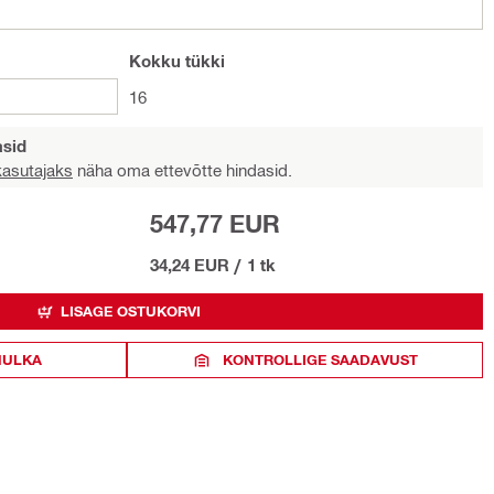
Kokku
tükki
16
asid
 kasutajaks
näha oma ettevõtte hindasid.
547,77 EUR
34,24 EUR
/
1 tk
LISAGE OSTUKORVI
HULKA
KONTROLLIGE SAADAVUST