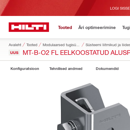
LOGI SISS
Tooted
Äri optimeerimine
Tug
Avaleht
Tooted
Modulaarsed tugisüsteemid
Süsteemi liitmikud ja liid
MT-B-O2 FL EELKOOSTATUD ALUS
UUS
Konfiguratsioon
Tehnilised andmed
Dokumendid