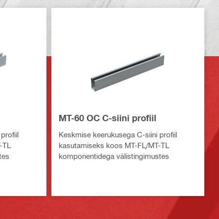
MT-60 OC C-siini profiil
rofiil
Keskmise keerukusega C-siini profiil
-TL
kasutamiseks koos MT-FL/MT-TL
tes
komponentidega välistingimustes