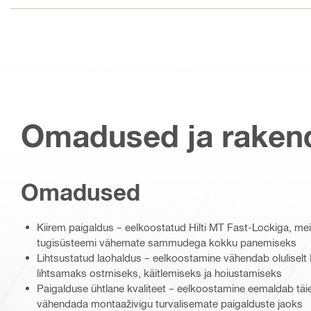
Omadused ja raken
Omadused
Kiirem paigaldus – eelkoostatud Hilti MT Fast-Lockiga, me
tugisüsteemi vähemate sammudega kokku panemiseks
Lihtsustatud laohaldus – eelkoostamine vähendab olulise
lihtsamaks ostmiseks, käitlemiseks ja hoiustamiseks
Paigalduse ühtlane kvaliteet – eelkoostamine eemaldab t
vähendada montaaživigu turvalisemate paigalduste jaoks