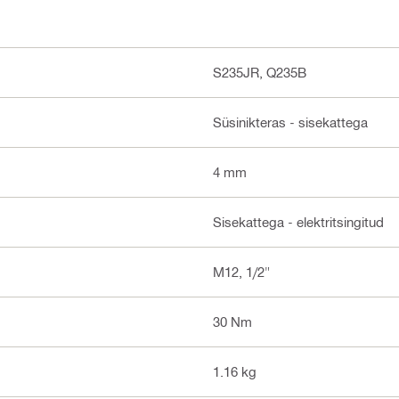
S235JR, Q235B
Süsinikteras - sisekattega
4 mm
Sisekattega - elektritsingitud
M12, 1/2"
30 Nm
1.16 kg