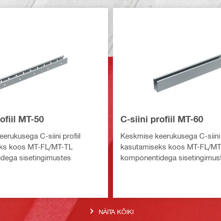
rofiil MT-50
C-siini profiil MT-60
erukusega C-siini profiil
Keskmise keerukusega C-siini p
ks koos MT-FL/MT-TL
kasutamiseks koos MT-FL/MT
dega sisetingimustes
komponentidega sisetingimus
NÄITA KÕIKI