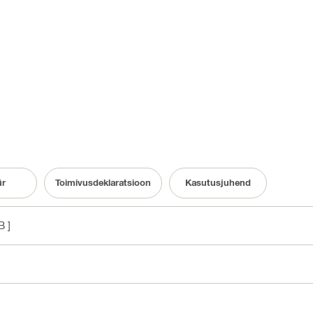
ür
Toimivusdeklaratsioon
Kasutusjuhend
B ]