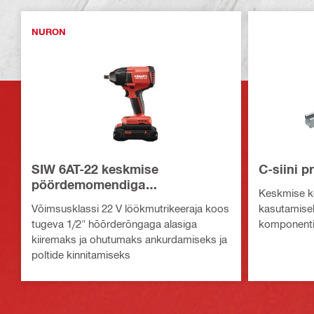
NURON
SIW 6AT-22 keskmise
C-siini p
pöördemomendiga
Keskmise ke
löökmutrikeeraja
Võimsusklassi 22 V löökmutrikeeraja koos
kasutamise
tugeva 1/2" hõõrderõngaga alasiga
komponenti
kiiremaks ja ohutumaks ankurdamiseks ja
poltide kinnitamiseks