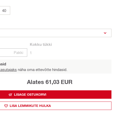
40
Kokku
tükki
Pakki
1
asid
 kasutajaks
näha oma ettevõtte hindasid.
Alates 61,03 EUR
LISAGE OSTUKORVI
LISA LEMMIKUTE HULKA