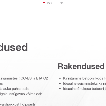
NÄITA KÕIKI
dused
Rakendused
 tingimustes (ICC-ES ja ETA C2
Kinnitamine betooni koos 
es
Ideaalne seismilisteks kinn
aja auke puhastada
Ideaalne õhukese betooni 
aigaldussügavus võimaldab
ardipikkust hõlpsasti