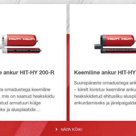
e ankur HIT-HY 200-R
Keemiline ankur HIT-HY
Suurepäraste omadustega an
te omadustega keemiline
– kiirelt kivistuv keemiline ank
, mis on saanud heakskiidu
heakskiidetud ehitusliku aluspl
datud armatuuri külge
ankurdamiseks ja järelpaigald
s ja alusplaatide
armatuuri ühendusteks
eks
NÄITA KÕIKI