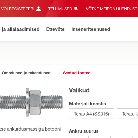
E VÕI REGISTREERI
TELLIMUSED
VÕTKE MEIEGA ÜHENDUST‎
i ja allalaadimised
Ettevõte
Inseneriteenused
Omadused ja rakendused
Seotud tooted
Valikud
Materjali koostis
Teras A4 (SS316)
Teras, k
akse ankurdusmassiga betooni
Ankru suurus