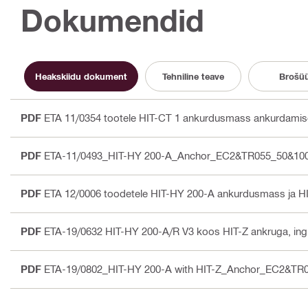
Dokumendid
Heakskiidu dokument
Tehniline teave
Brošü
PDF
ETA 11/0354 tootele HIT-CT 1 ankurdusmass ankurdami
PDF
ETA-11/0493_HIT-HY 200-A_Anchor_EC2&TR055_50&100
PDF
ETA 12/0006 toodetele HIT-HY 200-A ankurdusmass ja HI
PDF
ETA-19/0632 HIT-HY 200-A/R V3 koos HIT-Z ankruga
, in
PDF
ETA-19/0802_HIT-HY 200-A with HIT-Z_Anchor_EC2&TR