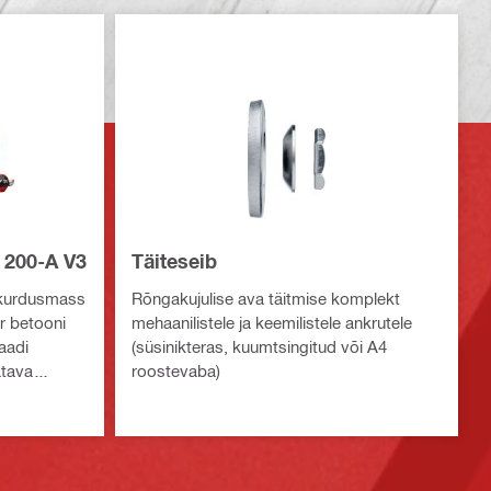
 200-A V3
Täiteseib
kurdusmass
Rõngakujulise ava täitmise komplekt
ur betooni
mehaanilistele ja keemilistele ankrutele
aadi
(süsinikteras, kuumtsingitud või A4
atava
roostevaba)