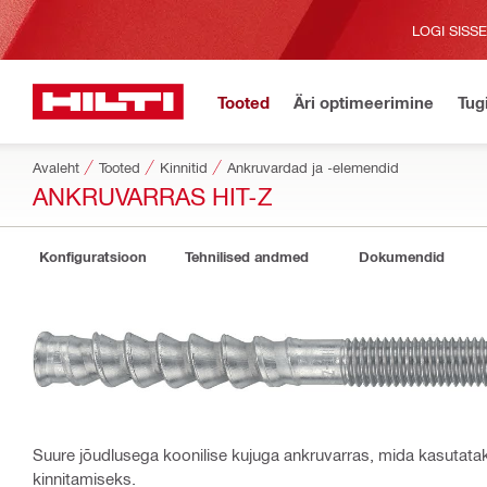
LOGI SISS
Tooted
Äri optimeerimine
Tug
Avaleht
Tooted
Kinnitid
Ankruvardad ja -elemendid
ANKRUVARRAS HIT-Z
Konfiguratsioon
Tehnilised andmed
Dokumendid
Suure jõudlusega koonilise kujuga ankruvarras, mida kasutat
kinnitamiseks.