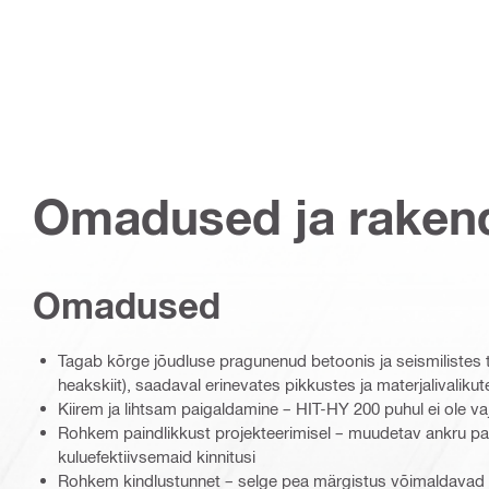
Omadused ja raken
Omadused
Tagab kõrge jõudluse pragunenud betoonis ja seismilistes
heakskiit), saadaval erinevates pikkustes ja materjalivalikut
Kiirem ja lihtsam paigaldamine – HIT-HY 200 puhul ei ole v
Rohkem paindlikkust projekteerimisel – muudetav ankru p
kuluefektiivsemaid kinnitusi
Rohkem kindlustunnet – selge pea märgistus võimaldavad v