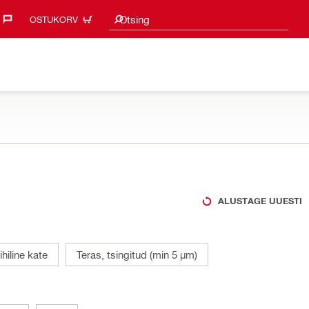
Otsingu soovitused
Otsing
OSTUKORV
ALUSTAGE UUESTI
ihiline kate
Teras, tsingitud (min 5 µm)