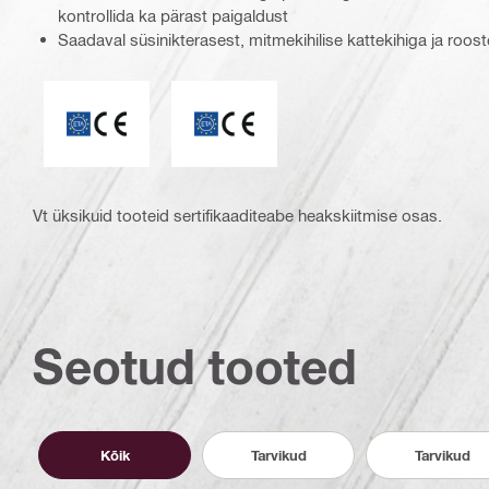
kontrollida ka pärast paigaldust
Saadaval süsinikterasest, mitmekihilise kattekihiga ja roos
ETA_CE_Logo_PDP (3449722)
CE-vastavusmärgis
Vt üksikuid tooteid sertifikaaditeabe heakskiitmise osas.
Seotud tooted
Kõik
Tarvikud
Tarvikud