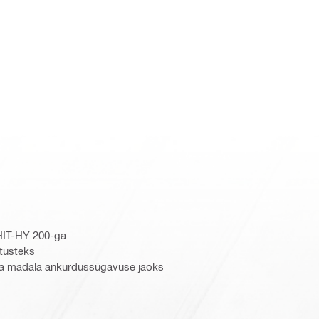
HIT-HY 200-ga
itusteks
ja madala ankurdussügavuse jaoks