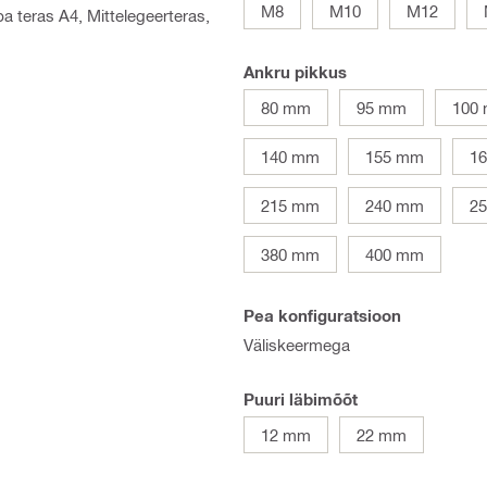
M8
M10
M12
ba teras A4, Mittelegeerteras,
Ankru pikkus
80 mm
95 mm
100
140 mm
155 mm
1
215 mm
240 mm
2
380 mm
400 mm
Pea konfiguratsioon
Väliskeermega
Puuri läbimõõt
12 mm
22 mm