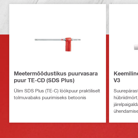
Meetermõõdustikus puurvasara
Keemilin
puur TE-CD (SDS Plus)
V3
Ülim SDS Plus (TE-C) löökpuur praktiliselt
Suurepäras
tolmuvabaks puurimiseks betoonis
hübriidmört
järelpaigal
ühendamisek
ankurdamis