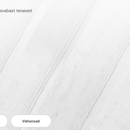
tevabast terasest
Vaheosad