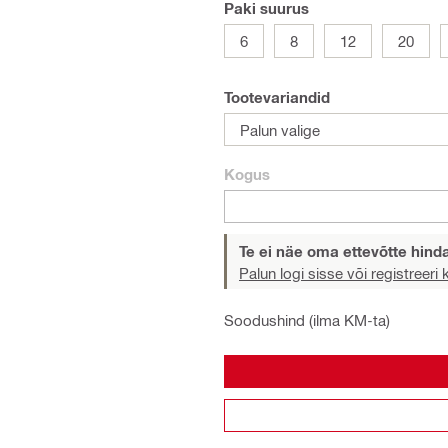
Paki suurus
6
8
12
20
Tootevariandid
Palun valige
Kogus
Te ei näe oma ettevõtte hind
Palun logi sisse või registreeri
Soodushind (ilma KM-ta)