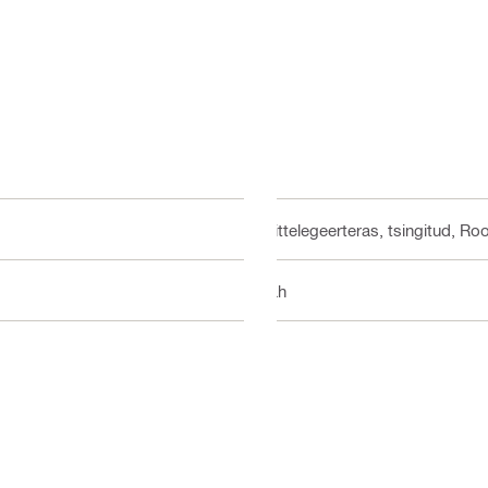
Mittelegeerteras, tsingitud, Ro
Jah