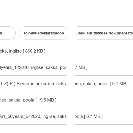
ür
Toimivusdeklaratsioon
Jätkusuutlikkuse dokumentats
seks
, inglise
[ 868.2 KB ]
years_122020
, inglise, saksa, poola
[ 7 MB ]
T-Z(-F)(-R) varras ankurdamiseks
, inglise, saksa, poola
[ 9.1 MB ]
glise, saksa, poola
[ 19.5 MB ]
061_50years_042020
, inglise, saksa, poola
[ 6.7 MB ]