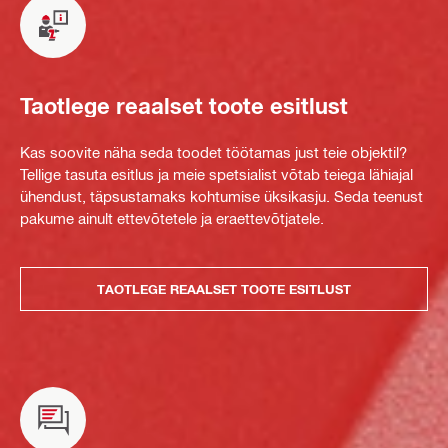
Taotlege reaalset toote esitlust
Kas soovite näha seda toodet töötamas just teie objektil?
Tellige tasuta esitlus ja meie spetsialist võtab teiega lähiajal
ühendust, täpsustamaks kohtumise üksikasju. Seda teenust
pakume ainult ettevõtetele ja eraettevõtjatele.
TAOTLEGE REAALSET TOOTE ESITLUST