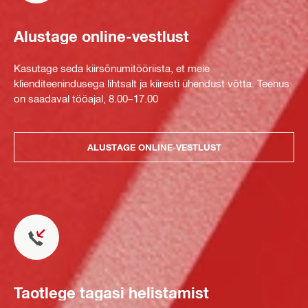
Alustage online-vestlust
Kasutage seda kiirsõnumitööriista, et meie
klienditeenindusega lihtsalt ja kiiresti ühendust võtta. Teenus
on saadaval tööajal, 8.00–17.00
ALUSTAGE ONLINE-VESTLUST
Taotlege tagasi helistamist