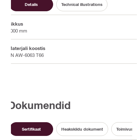
Details
Technical illustrations
Pikkus
6000 mm
Materjali koostis
EN AW-6063 T66
Dokumendid
Sertifikaat
Heakskiidu dokument
Toimivusdek