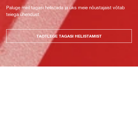
Paluge meil tagasi helistada ja üks meie nõustajaist võtab
teiega ühendust.
TAOTLEGE TAGASI HELISTAMIST