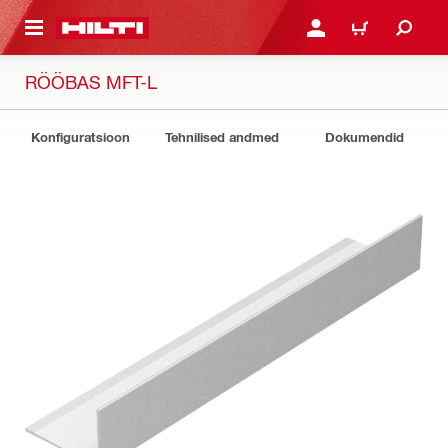
ÕHISISU JUURDE
LOGI SISSE VÕI REGISTR
OSTUKORV
RÖÖBAS MFT-L
Konfiguratsioon
Tehnilised andmed
Dokumendid