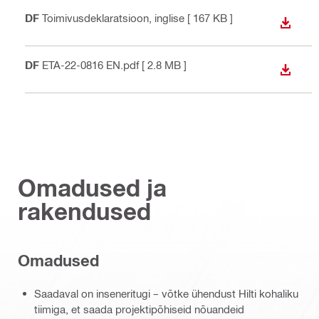
PDF
Toimivusdeklaratsioon
, inglise
[ 167 KB ]
ALLAL
PDF
ETA-22-0816 EN.pdf
[ 2.8 MB ]
ALLAL
Omadused ja
rakendused
Omadused
Saadaval on inseneritugi – võtke ühendust Hilti kohaliku
tiimiga, et saada projektipõhiseid nõuandeid