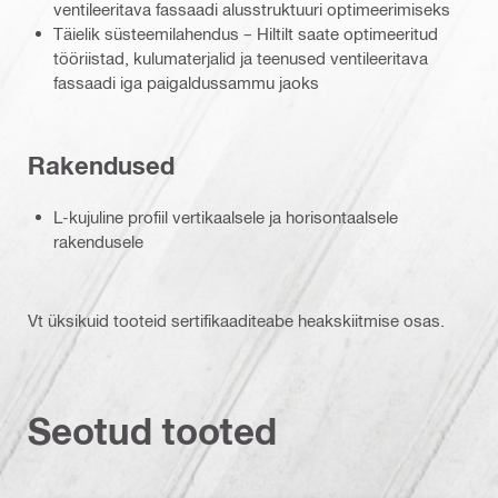
ventileeritava fassaadi alusstruktuuri optimeerimiseks
Täielik süsteemilahendus – Hiltilt saate optimeeritud
tööriistad, kulumaterjalid ja teenused ventileeritava
fassaadi iga paigaldussammu jaoks
Rakendused
L-kujuline profiil vertikaalsele ja horisontaalsele
rakendusele
Vt üksikuid tooteid sertifikaaditeabe heakskiitmise osas.
Seotud tooted