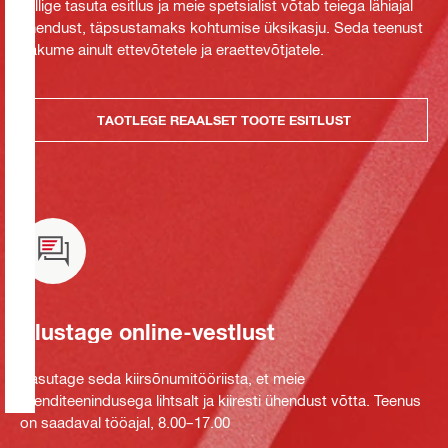
Tellige tasuta esitlus ja meie spetsialist võtab teiega lähiajal
ühendust, täpsustamaks kohtumise üksikasju. Seda teenust
pakume ainult ettevõtetele ja eraettevõtjatele.
TAOTLEGE REAALSET TOOTE ESITLUST
Alustage online-vestlust
Kasutage seda kiirsõnumitööriista, et meie
klienditeenindusega lihtsalt ja kiiresti ühendust võtta. Teenus
on saadaval tööajal, 8.00–17.00