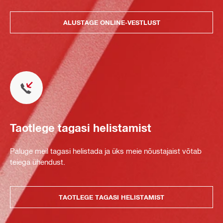
ALUSTAGE ONLINE-VESTLUST
Taotlege tagasi helistamist
Paluge meil tagasi helistada ja üks meie nõustajaist võtab
teiega ühendust.
TAOTLEGE TAGASI HELISTAMIST