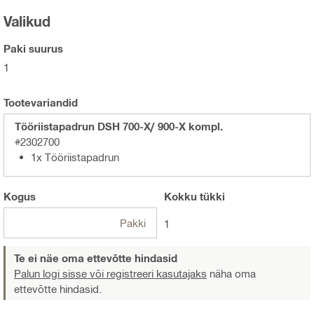
Valikud
Paki suurus
1
Tootevariandid
Tööriistapadrun DSH 700-X/ 900-X kompl.
#2302700
1x Tööriistapadrun
Kogus
Kokku
tükki
Pakki
1
Te ei näe oma ettevõtte hindasid
Palun logi sisse või registreeri kasutajaks
näha oma
ettevõtte hindasid.