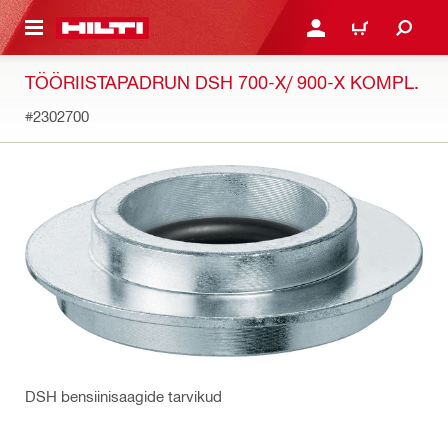
ÕHISISU JUURDE
LOGI SISSE VÕI REGISTR
OSTUKORV
TÖÖRIISTAPADRUN DSH 700-X/ 900-X KOMPL.
#2302700
DSH bensiinisaagide tarvikud