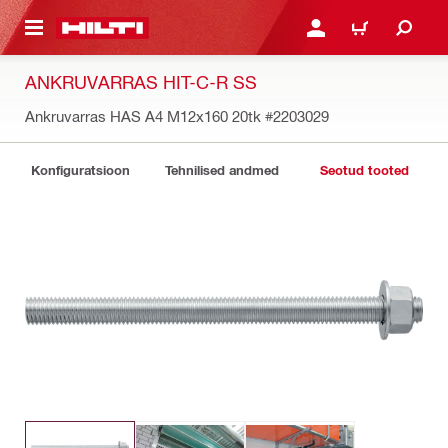
ÕHISISU JUURDE
LOGI SISSE VÕI REGISTR
OSTUKORV
ANKRUVARRAS HIT-C-R SS
Ankruvarras HAS A4 M12x160 20tk
#2203029
Konfiguratsioon
Tehnilised andmed
Seotud tooted