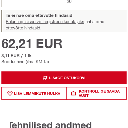
20
Te ei näe oma ettevõtte hindasid
Palun logi sisse või registreeri kasutajaks
näha oma
ettevõtte hindasid.
62,21 EUR
3,11 EUR
/
1 tk
Soodushind (ilma KM-ta)
LISAGE OSTUKORVI
KONTROLLIGE SAADA
LISA LEMMIKUTE HULKA
VUST
Tehnilised andmed