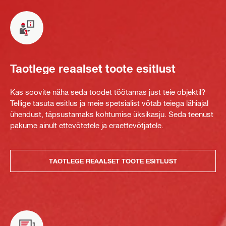
Taotlege reaalset toote esitlust
Kas soovite näha seda toodet töötamas just teie objektil?
Tellige tasuta esitlus ja meie spetsialist võtab teiega lähiajal
ühendust, täpsustamaks kohtumise üksikasju. Seda teenust
pakume ainult ettevõtetele ja eraettevõtjatele.
TAOTLEGE REAALSET TOOTE ESITLUST