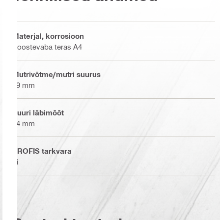
Materjal, korrosioon
Roostevaba teras A4
Mutrivõtme/mutri suurus
19 mm
Puuri läbimõõt
14 mm
PROFIS tarkvara
Ei