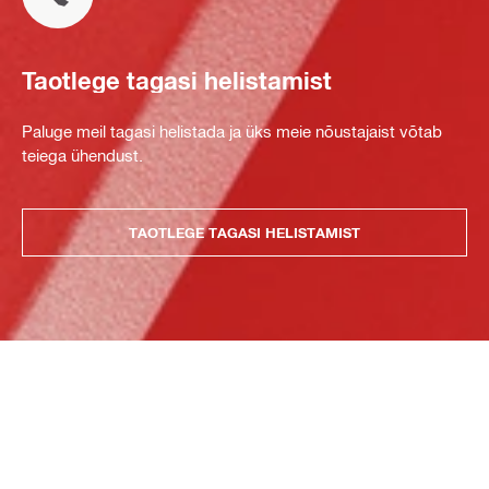
Taotlege tagasi helistamist
Paluge meil tagasi helistada ja üks meie nõustajaist võtab
teiega ühendust.
TAOTLEGE TAGASI HELISTAMIST