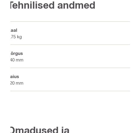
Tehnilised andmed
Kaal
0.75 kg
Kõrgus
140 mm
Laius
120 mm
Omadused ja