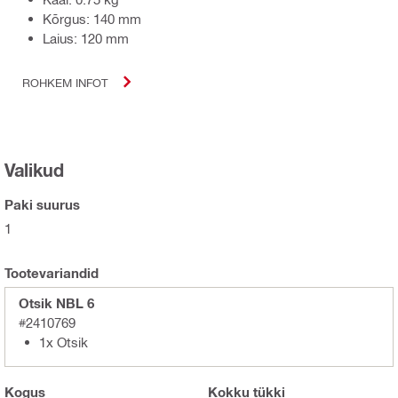
Kõrgus: 140 mm
Laius: 120 mm
ROHKEM INFOT
Valikud
Paki suurus
1
Tootevariandid
Otsik NBL 6
#2410769
1x Otsik
Kogus
Kokku
tükki