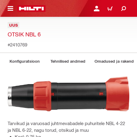
ÕHISISU JUURDE
LOGI SISSE VÕI REGISTR
OSTUKORV
UUS
OTSIK NBL 6
#2410769
Konfiguratsioon
Tehnilised andmed
Omadused ja rakendu
Tarvikud ja varuosad juhtmevabadele puhuritele NBL 4-22
ja NBL 6-22, nagu torud, otsikud ja muu
Kaal: 0.75 kg