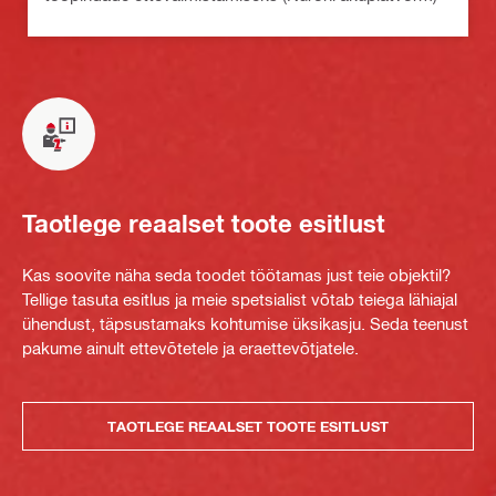
Taotlege reaalset toote esitlust
Kas soovite näha seda toodet töötamas just teie objektil?
Tellige tasuta esitlus ja meie spetsialist võtab teiega lähiajal
ühendust, täpsustamaks kohtumise üksikasju. Seda teenust
pakume ainult ettevõtetele ja eraettevõtjatele.
TAOTLEGE REAALSET TOOTE ESITLUST