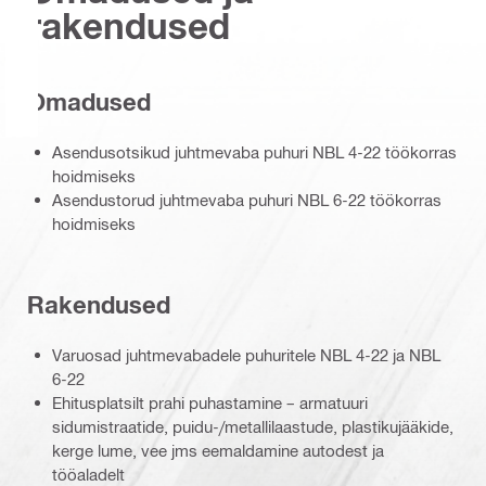
rakendused
Omadused
Asendusotsikud juhtmevaba puhuri NBL 4-22 töökorras
hoidmiseks
Asendustorud juhtmevaba puhuri NBL 6-22 töökorras
hoidmiseks
Rakendused
Varuosad juhtmevabadele puhuritele NBL 4-22 ja NBL
6-22
Ehitusplatsilt prahi puhastamine – armatuuri
sidumistraatide, puidu-/metallilaastude, plastikujääkide,
kerge lume, vee jms eemaldamine autodest ja
tööaladelt