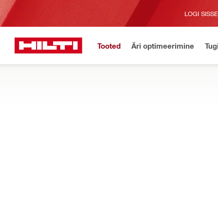
LOGI SISS
Tooted
Äri optimeerimine
Tug
Avaleht
Tooted
Tuletõke ja tulekaitse
Tuletõkke ja tulekaitse lisa
TULETÕKKEADAPTERID JA LISAVARUST
Leidke meie valik adaptereid, veebarjääri mooduleid, pikendus
Filter
CP 680-P/
LÄHTESTA KÕIK FILTRID
Pikendustorud
Tüübid