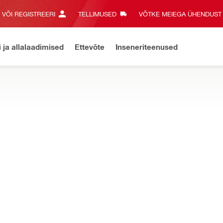
E VÕI REGISTREERI
TELLIMUSED
VÕTKE MEIEGA ÜHENDUST‎
i ja allalaadimised
Ettevõte
Inseneriteenused
varustus
US
torusid ja muud lisavarustust tuletõkke sisse valatud seadmetele j
M pikendustorud