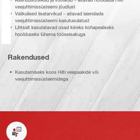
veejuhtimissüsteemi jõudlust
Valikulised lisatarvikud – aitavad laiendada
veejuhtimissüsteemi kasutusulatust
Lihtsalt kasutatavad osad kiireks kohapealseks
hoolduseks lühema tööseisakuga
Rakendused
Kasutamiseks koos Hilti veepaakide või
veejuhtimissüsteemidega