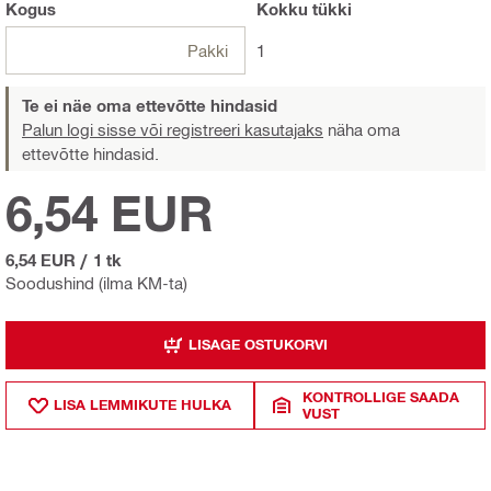
Kogus
Kokku
tükki
Pakki
1
Te ei näe oma ettevõtte hindasid
Palun logi sisse või registreeri kasutajaks
näha oma
ettevõtte hindasid.
6,54 EUR
6,54 EUR
/
1 tk
Soodushind (ilma KM-ta)
LISAGE OSTUKORVI
KONTROLLIGE SAADA
LISA LEMMIKUTE HULKA
VUST