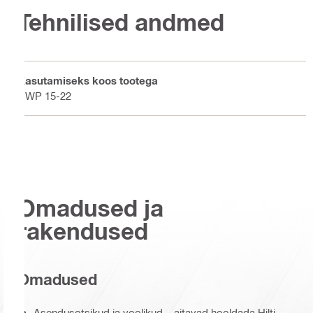
Tehnilised andmed
Kasutamiseks koos tootega
DWP 15-22
Omadused ja
rakendused
Omadused
Asendusotsikud ja voolikud – aitavad hooldada Hilti