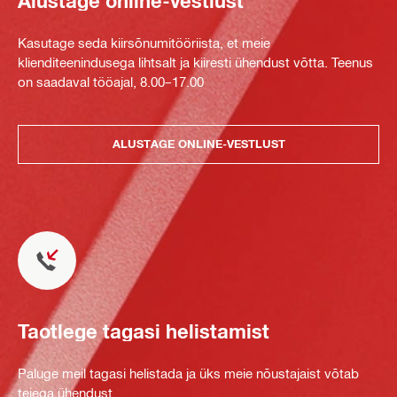
Alustage online-vestlust
Kasutage seda kiirsõnumitööriista, et meie
klienditeenindusega lihtsalt ja kiiresti ühendust võtta. Teenus
on saadaval tööajal, 8.00–17.00
ALUSTAGE ONLINE-VESTLUST
Taotlege tagasi helistamist
Paluge meil tagasi helistada ja üks meie nõustajaist võtab
teiega ühendust.