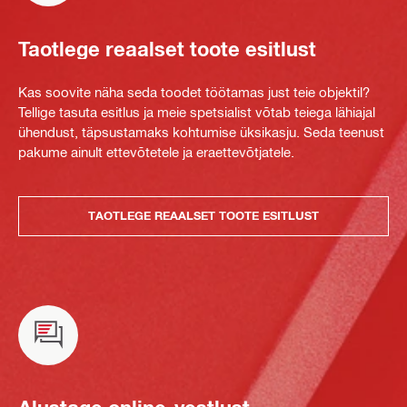
Taotlege reaalset toote esitlust
Kas soovite näha seda toodet töötamas just teie objektil?
Tellige tasuta esitlus ja meie spetsialist võtab teiega lähiajal
ühendust, täpsustamaks kohtumise üksikasju. Seda teenust
pakume ainult ettevõtetele ja eraettevõtjatele.
TAOTLEGE REAALSET TOOTE ESITLUST