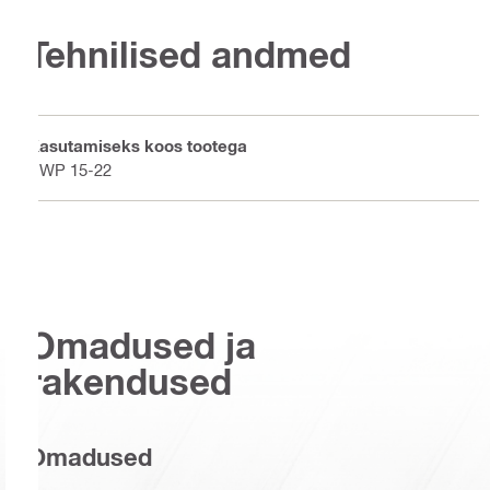
Tehnilised andmed
Kasutamiseks koos tootega
DWP 15-22
Omadused ja
rakendused
Omadused