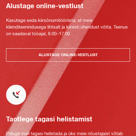
Alustage online-vestlust
Kasutage seda kiirsõnumitööriista, et meie
klienditeenindusega lihtsalt ja kiiresti ühendust võtta. Teenus
on saadaval tööajal, 8.00–17.00
ALUSTAGE ONLINE-VESTLUST
Taotlege tagasi helistamist
Paluge meil tagasi helistada ja üks meie nõustajaist võtab