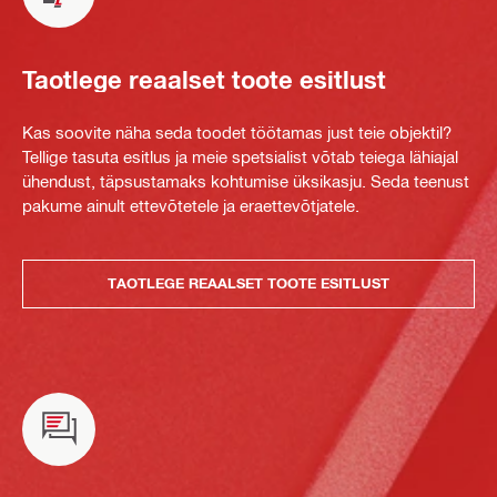
Taotlege reaalset toote esitlust
Kas soovite näha seda toodet töötamas just teie objektil?
Tellige tasuta esitlus ja meie spetsialist võtab teiega lähiajal
ühendust, täpsustamaks kohtumise üksikasju. Seda teenust
pakume ainult ettevõtetele ja eraettevõtjatele.
TAOTLEGE REAALSET TOOTE ESITLUST