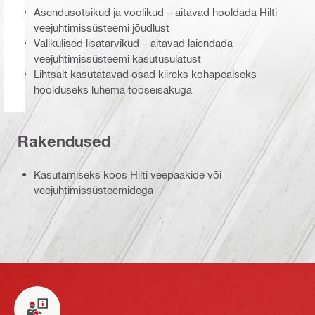
Asendusotsikud ja voolikud – aitavad hooldada Hilti
veejuhtimissüsteemi jõudlust
Valikulised lisatarvikud – aitavad laiendada
veejuhtimissüsteemi kasutusulatust
Lihtsalt kasutatavad osad kiireks kohapealseks
hoolduseks lühema tööseisakuga
Rakendused
Kasutamiseks koos Hilti veepaakide või
veejuhtimissüsteemidega