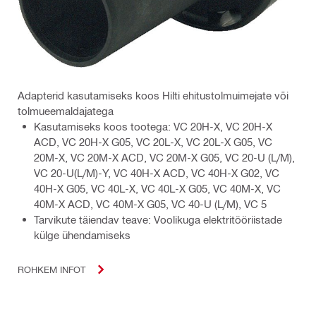
Adapterid kasutamiseks koos Hilti ehitustolmuimejate või
tolmueemaldajatega
Kasutamiseks koos tootega: VC 20H-X, VC 20H-X
ACD, VC 20H-X G05, VC 20L-X, VC 20L-X G05, VC
20M-X, VC 20M-X ACD, VC 20M-X G05, VC 20-U (L/M),
VC 20-U(L/M)-Y, VC 40H-X ACD, VC 40H-X G02, VC
40H-X G05, VC 40L-X, VC 40L-X G05, VC 40M-X, VC
40M-X ACD, VC 40M-X G05, VC 40-U (L/M), VC 5
Tarvikute täiendav teave: Voolikuga elektritööriistade
külge ühendamiseks
ROHKEM INFOT