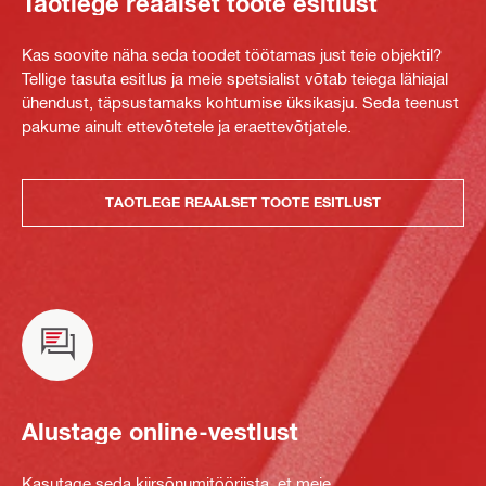
Taotlege reaalset toote esitlust
Kas soovite näha seda toodet töötamas just teie objektil?
Tellige tasuta esitlus ja meie spetsialist võtab teiega lähiajal
ühendust, täpsustamaks kohtumise üksikasju. Seda teenust
pakume ainult ettevõtetele ja eraettevõtjatele.
TAOTLEGE REAALSET TOOTE ESITLUST
Alustage online-vestlust
Kasutage seda kiirsõnumitööriista, et meie