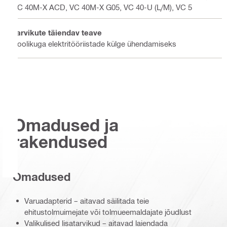
VC 40M-X ACD, VC 40M-X G05, VC 40-U (L/M), VC 5
Tarvikute täiendav teave
Voolikuga elektritööriistade külge ühendamiseks
Omadused ja
rakendused
Omadused
Varuadapterid – aitavad säilitada teie
ehitustolmuimejate või tolmueemaldajate jõudlust
Valikulised lisatarvikud – aitavad laiendada