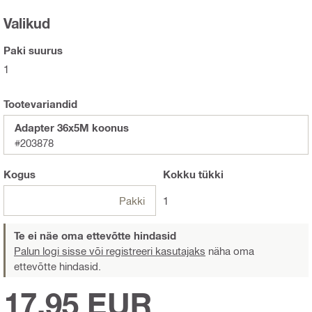
Valikud
Paki suurus
1
Tootevariandid
Adapter 36x5M koonus
#203878
Kogus
Kokku
tükki
Pakki
1
Te ei näe oma ettevõtte hindasid
Palun logi sisse või registreeri kasutajaks
näha oma
ettevõtte hindasid.
17,95 EUR