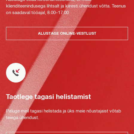
klienditeenindusega lihtsalt ja kiiresti ühendust võtta. Teenus
on saadaval tööajal, 8.00–17.00
ALUSTAGE ONLINE-VESTLUST
Taotlege tagasi helistamist
Paluge meil tagasi helistada ja üks meie nõustajaist võtab
teiega ühendust.