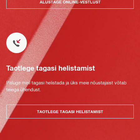
ALUSTAGE ONLINE-VESTLUST
Taotlege tagasi helistamist
Paluge meil tagasi helistada ja üks meie nõustajaist võtab
teiega ühendust.
TAOTLEGE TAGASI HELISTAMIST