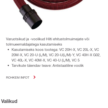
Varuotsikud ja -voolikud Hilti ehitustolmuimejate või
tolmueemaldajatega kasutamiseks
Kasutamiseks koos tootega: VC 20H-X, VC 20L-X, VC
20M-X, VC 20-U (L/M), VC 20-U(L/M)-Y, VC 40H-X G02,
VC 40L-X, VC 40M-X, VC 40-U (L/M), VC 5
Tarvikute täiendav teave: Antistaatiline voolik
ROHKEM INFOT
Valikud