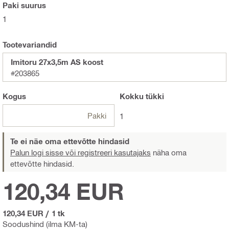
Paki suurus
1
Tootevariandid
Imitoru 27x3,5m AS koost
#203865
Kogus
Kokku
tükki
Pakki
1
Te ei näe oma ettevõtte hindasid
Palun logi sisse või registreeri kasutajaks
näha oma
ettevõtte hindasid.
120,34 EUR
120,34 EUR
/
1 tk
Soodushind (ilma KM-ta)