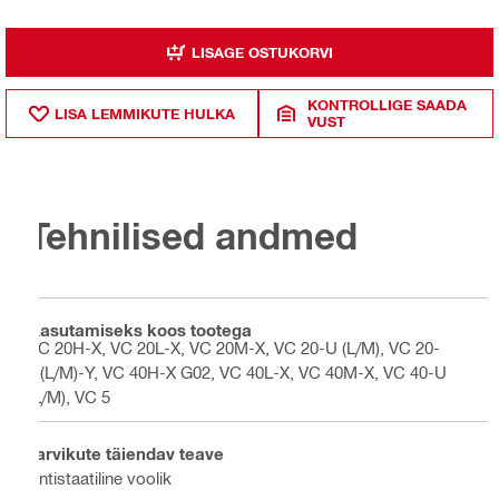
LISAGE OSTUKORVI
KONTROLLIGE SAADA
LISA LEMMIKUTE HULKA
VUST
Tehnilised andmed
Kasutamiseks koos tootega
VC 20H-X, VC 20L-X, VC 20M-X, VC 20-U (L/M), VC 20-
U(L/M)-Y, VC 40H-X G02, VC 40L-X, VC 40M-X, VC 40-U
(L/M), VC 5
Tarvikute täiendav teave
Antistaatiline voolik