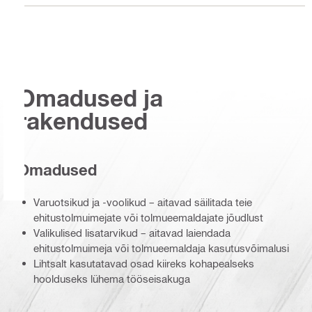
Omadused ja
rakendused
Omadused
Varuotsikud ja -voolikud – aitavad säilitada teie
ehitustolmuimejate või tolmueemaldajate jõudlust
Valikulised lisatarvikud – aitavad laiendada
ehitustolmuimeja või tolmueemaldaja kasutusvõimalusi
Lihtsalt kasutatavad osad kiireks kohapealseks
hoolduseks lühema tööseisakuga