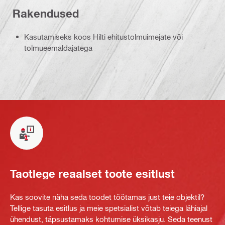
Rakendused
Kasutamiseks koos Hilti ehitustolmuimejate või
tolmueemaldajatega
Taotlege reaalset toote esitlust
Kas soovite näha seda toodet töötamas just teie objektil?
Tellige tasuta esitlus ja meie spetsialist võtab teiega lähiajal
ühendust, täpsustamaks kohtumise üksikasju. Seda teenust